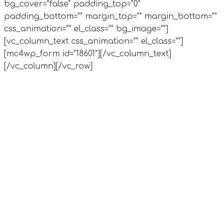
bg_cover="false" padding_top="0"
padding_bottom="" margin_top="" margin_bottom=""
css_animation="" el_class="" bg_image=""]
[vc_column_text css_animation="" el_class=""]
[mc4wp_form id="18601"][/vc_column_text]
[/vc_column][/vc_row]