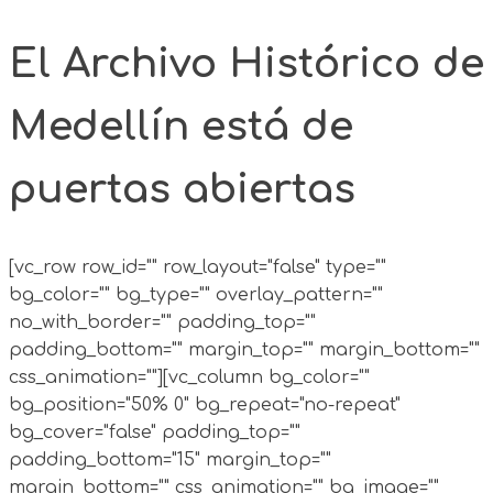
El Archivo Histórico de
Medellín está de
puertas abiertas
[vc_row row_id="" row_layout="false" type=""
bg_color="" bg_type="" overlay_pattern=""
no_with_border="" padding_top=""
padding_bottom="" margin_top="" margin_bottom=""
css_animation=""][vc_column bg_color=""
bg_position="50% 0" bg_repeat="no-repeat"
bg_cover="false" padding_top=""
padding_bottom="15" margin_top=""
margin_bottom="" css_animation="" bg_image=""