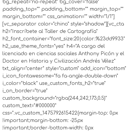
bg_repeat="no-repeat" bg_cover="false"
padding_top="" padding_bottom="" margin_top=""
margin_bottom="" css_animation="" width="1/1"]
[vc_separator color="chino" style="shadow"][vc_cta
h2="Inscríbete al Taller de Cartografía"
h2_font_container="font_size:20|color:%23dd9933"
h2_use_theme_fonts="yes" h4="A cargo del
licenciado en ciencias sociales Anthony Picón y el
Doctor en Historia y Civilización Andrés Vélez"
txt_align="center" style="custom" add_icon="bottom"
i_icon_fontawesome="fa fa-angle-double-down"
i_color="black" use_custom_fonts_h2="true"
i_on_border="true"
custom_background="rgba(244,242,173,0.5)"
custom_text="#000000"
css=".vc_custom_1475792615422{margin-top: 0px
!important;margin-bottom: -25px
!important;border-bottom-width: 0px