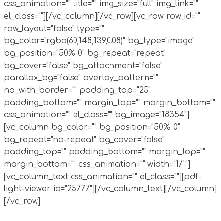
css_animation="" title="" img_size="full" img_link=""
el_class=""][/vc_column][/vc_row][vc_row row_id=""
row_layout="false" type=""
bg_color="rgba(60,148,139,0.08)" bg_type="image"
bg_position="50% 0" bg_repeat="repeat"
bg_cover="false" bg_attachment="false"
parallax_bg="false" overlay_pattern=""
no_with_border="" padding_top="25"
padding_bottom="" margin_top="" margin_bottom=""
css_animation="" el_class="" bg_image="18354"]
[vc_column bg_color="" bg_position="50% 0"
bg_repeat="no-repeat" bg_cover="false"
padding_top="" padding_bottom="" margin_top=""
margin_bottom="" css_animation="" width="1/1"]
[vc_column_text css_animation="" el_class=""][pdf-
light-viewer id="25777"][/vc_column_text][/vc_column]
[/vc_row]