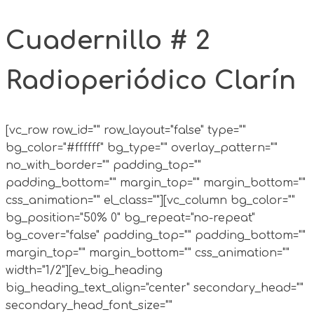
Cuadernillo # 2
Radioperiódico Clarín
[vc_row row_id="" row_layout="false" type=""
bg_color="#ffffff" bg_type="" overlay_pattern=""
no_with_border="" padding_top=""
padding_bottom="" margin_top="" margin_bottom=""
css_animation="" el_class=""][vc_column bg_color=""
bg_position="50% 0" bg_repeat="no-repeat"
bg_cover="false" padding_top="" padding_bottom=""
margin_top="" margin_bottom="" css_animation=""
width="1/2"][ev_big_heading
big_heading_text_align="center" secondary_head=""
secondary_head_font_size=""