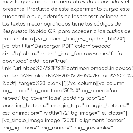
mezcla que unía de manera atrevida el pasado y el
presente. Producto de este experimento surgió este
cuadernillo que, además de las transcripciones de
los textos mecanografiados tiene los códigos de
Respuesta Rápida QR, para acceder a los audios de
cada noticia.[/vc_column_text][ev_gap height="30"]
[vc_btn title="Descargar PDF" color="peacoc"
size="lg" align="center" i_icon_fontawesome="fa fa-
download" add_icon="true"
link="url:https%3A%2F%2Fpatrimoniomedellin.gov.c
content%2Fuploads%2F2020%2F05%2FClari%25CC%2
2.pdf||target:%20_blank|"][/vc_column][vc_column
bg_color="" bg_position="50% 0" bg_repeat="no-
repeat" bg_cover="false" padding_top="25"
padding_bottom="" margin_top="" margin_bottom=""
css_animation="" width="1/2" bg_image="" el_class=""]
[vc_single_image image="25781" alignment="center"
img_lightbox="" img_round="" img_greyscale=""