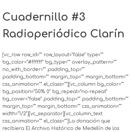
Cuadernillo #3
Radioperiódico Clarín
[vc_row row_id="" row_layout="false" type=""
bg_color="#ffffff" bg_type="" overlay_pattern=""
no_with_border="" padding_top=""
padding_bottom="" margin_top="" margin_bottom=""
css_animation="" el_class=""][vc_column bg_color=""
bg_position="50% 0" bg_repeat="no-repeat"
bg_cover="false" padding_top="" padding_bottom=""
margin_top="" margin_bottom="" css_animation=""
width="1/2"][vc_separator][vc_column_text
css_animation="" el_class=""]La donación que
recibiera El Archivo Histórico de Medellín de los