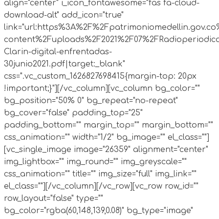
align="center" i_icon_fontawesome="fas fa-cloud-
download-alt" add_icon="true"
link="url:https%3A%2F%2Fpatrimoniomedellin.gov.c
content%2Fuploads%2F2021%2F07%2FRadioperiodic
Clarin-digital-enfrentadas-
30junio2021.pdf|target:_blank"
css=".vc_custom_1626827698415{margin-top: 20px
!important;}"][/vc_column][vc_column bg_color=""
bg_position="50% 0" bg_repeat="no-repeat"
bg_cover="false" padding_top="25"
padding_bottom="" margin_top="" margin_bottom=""
css_animation="" width="1/2" bg_image="" el_class=""]
[vc_single_image image="26359" alignment="center"
img_lightbox="" img_round="" img_greyscale=""
css_animation="" title="" img_size="full" img_link=""
el_class=""][/vc_column][/vc_row][vc_row row_id=""
row_layout="false" type=""
bg_color="rgba(60,148,139,0.08)" bg_type="image"