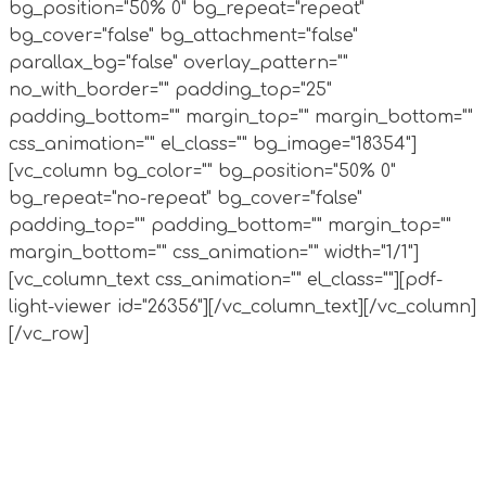
bg_position="50% 0" bg_repeat="repeat"
bg_cover="false" bg_attachment="false"
parallax_bg="false" overlay_pattern=""
no_with_border="" padding_top="25"
padding_bottom="" margin_top="" margin_bottom=""
css_animation="" el_class="" bg_image="18354"]
[vc_column bg_color="" bg_position="50% 0"
bg_repeat="no-repeat" bg_cover="false"
padding_top="" padding_bottom="" margin_top=""
margin_bottom="" css_animation="" width="1/1"]
[vc_column_text css_animation="" el_class=""][pdf-
light-viewer id="26356"][/vc_column_text][/vc_column]
[/vc_row]