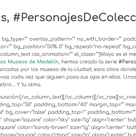
os, #PersonajesDeColecc
r="" bg_type="" overlay_pattern="" no_with_border="" p
or="" bg_position="50% 0" bg_repeat="no-repeat" bg_c
column_text css_animation="" el_class=""]Mayo es el me
los Museos de Medellín
, hemos creado la serie
#Perso
arcadas por los museos de la ciudad;
esos sitios dond
as cada vez que alguien posa sus ojos en ellos. Unos
ebro… Y tu alma.
mation="" width="1/1"][vc_custom_heading text="Museo Entomológico Piedras Blancas" use_theme_fonts="yes"][vc_video video_type="video-out" autoplay="" loop="" css_animation="" link="https://youtu.be/3CmsT50S_yI" parameters="&rel=0&showinfo=0"][vc_cta h2="" style="3d" color="chino"]“Una mañana, tras un sueño intranquilo, Gregorio Samsa se despertó convertido en un monstruoso insecto”; así comienza La Metamorfosis, uno de los grandes libros de la historia. Daniel Gómez, el protagonista hoy de #PersonajesDeColección le diría a su autor, el checo Franz Kafka, que piense bien lo de monstruoso. Su trabajo como mediador en el Museo Entomológico- insectario de Piedras Blancas, le ha permitido desvirtuar una gran cantidad de mitos en torno a los insectos. La colección de este museo supera las 15 mil especies; toda una experiencia que espera por ti.[/vc_cta][/vc_column][/vc_row][vc_row row_id="museo-el-castillo" row_layout="false" type="" bg_color="" bg_type="" overlay_pattern="" no_with_border="" padding_top="40" padding_bottom="" margin_top="" margin_bottom="" css_animation="" el_class=""][vc_column bg_color="" bg_position="50% 0" bg_repeat="no-repeat" bg_cover="false" padding_top="" padding_bottom="" margin_top="" margin_bottom="" css_animation="" width="1/1"][vc_custom_heading text="Museo El Castillo" use_theme_fonts="yes"][vc_video video_type="video-out" autoplay="" loop="" css_animation="" link="https://youtu.be/1VE5SbavE6o" parameters="&rel=0&showinfo=0"][vc_cta h2="" style="3d" color="sandy-brown"]El Museo El Castillo es, sin lugar a dudas, uno de los sitios más hermosos de la ciudad. Un lugar que por sus espacios, que por el aire y el verde que lo enmarcan te permitirá romper la rutina como ninguno otro espacio en Medellín; y Leticia Vélez es una de las mejores anfitrionas que todos los visitantes pueden toparse, tanto al entrar como al salir del lugar; una mujer que ha descubierto que el amor es el mejor ingrediente para acoger al otro.[/vc_cta][/vc_column][/vc_row][vc_row row_id="museo-banrep" row_layout="false" type="" bg_color="" bg_type="" overlay_pattern="" no_with_border="" padding_top="40" padding_bottom="" margin_top="" margin_bottom="" css_animation="" el_class=""][vc_column bg_color="" bg_position="50% 0" bg_repeat="no-repeat" bg_cover="false" padding_top="" padding_bottom="" margin_top="" margin_bottom="" css_animation="" width="1/1"][vc_custom_heading text="Museo Banco de la República" use_theme_fonts="yes"][vc_video video_type="video-out" autoplay="" loop="" css_animation="" link="https://youtu.be/2ZWPCXNbkM4" parameters="&rel=0&showinfo=0"][vc_cta h2="" style="3d" color="peacoc"]El Museo del Banco de la República, situado en el Parque Berrío, a unos pasos de la famosa "gorda de Botero", es uno de los secretos que deberíamos descubrir cada vez que visitamos el centro de la ciudad. Teresa Atencio, protagonista de #PersonajesDeColección lo ha entendido a la perfección. Allí, ella ha conseguido que sus bordados, uno de sus pasatiempos favoritos, se transforme en una potencial unidad de negocio al consultar los textos especializados de este Museo que tiene, además, un completo centro de documentación en temas económicos.[/vc_cta][/vc_column][/vc_row][vc_row row_id="pedro-nel" row_layout="false" type="" bg_color="" bg_type="" overlay_pattern="" no_with_border="" padding_top="40" padding_bottom="" margin_top="" margin_bottom="" css_animation="" el_class=""][vc_column bg_color="" bg_position="50% 0" bg_repeat="no-repeat" bg_cover="false" padding_top="" padding_bottom=""