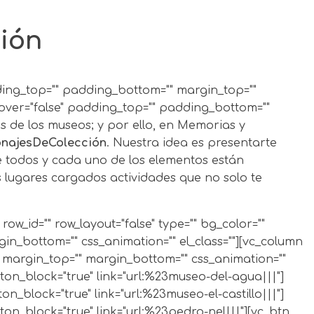
ión
adding_top="" padding_bottom="" margin_top=""
over="false" padding_top="" padding_bottom=""
s de los museos; y por ello, en Memorias y
najesDeColección
. Nuestra idea es presentarte
e todos y cada uno de los elementos están
 lugares cargados actividades que no solo te
 margin_top="" margin_bottom="" css_animation="" width="1/1"][vc_custom_heading text="Museo Pedro Nel Gómez" use_theme_fonts="yes"][vc_video video_type="video-out" autoplay="" loop="" css_animation="" link="https://youtu.be/W5o6VoWlGzo" parameters="&rel=0&showinfo=0"][vc_cta h2="" style="3d" color="chino"]Samuel González es un asiduo visitante del Museo Pedro Nel Gómez; un lugar que ha detonado en él una gran diversidad de reflexiones sobre el arte; pero más todavía, unas inmensas ganas de ser artista.[/vc_cta][/vc_column][/vc_row][vc_row row_id="miguel-angel-b" row_layout="false" type="" bg_color="" bg_type="" overlay_pattern="" no_with_border="" padding_top="40" padding_bottom="" margin_top="" margin_bottom="" css_animation="" el_class=""][vc_column bg_color="" bg_position="50% 0" bg_repeat="no-repeat" bg_cover="false" padding_top="" padding_bottom="" margin_top="" margin_bottom="" css_animation="" width="1/1"][vc_custom_heading text="Museo Miguel Ángel Builes" use_theme_fonts="yes"][vc_video video_type="video-out" autoplay="" loop="" css_animation="" link="https://youtu.be/QWATP48TL8Q" parameters="&rel=0&showinfo=0"][vc_cta h2="" style="3d" color="orange"]Diomer Agudelo es el mediador del Museo Miguel Ángel Builes desde hace más de ocho años; un excelente guía para aproximarse a la gran diversidad de piezas etnográficas que nos enseñan cómo viven, sobreviven, se alimentan y rezan en lugares muy remotos o incluso, en otras zonas de nuestro país.[/vc_cta][/vc_column][/vc_row][vc_row row_id="u-de-a" row_layout="false" type="" bg_color="" bg_type="" overlay_pattern="" no_with_border="" padding_top="40" padding_bottom="" margin_top="" margin_bottom="" css_animation="" el_class=""][vc_column bg_color="" bg_position="50% 0" bg_repeat="no-repeat" bg_cover="false" padding_top="" padding_bottom="" margin_top="" margin_bottom="" css_animation="" width="1/1"][vc_custom_heading text="Museo Universidad de Antioquia" use_theme_fonts="yes"][vc_video video_type="video-out" autoplay="" loop="" css_animation="" link="https://youtu.be/Ftz5APJDRgE" parameters="&rel=0&showinfo=0"][vc_cta h2="" style="3d" color="vista-blue"]Un video para entender por qué un museo puede reconciliar a alguien con su historia personal.[/vc_cta][/vc_column][/vc_row][vc_row row_id="jardin-botanico" row_layout="false" type="" bg_color="" bg_type="" overlay_pattern="" no_with_border="" padding_top="40" padding_bottom="" margin_top="" margin_bottom="" css_animation="" el_class=""][vc_column bg_color="" bg_position="50% 0" bg_repeat="no-repeat" bg_cover="false" padding_top="" padding_bottom="" margin_top="" margin_bottom="" css_animation="" width="1/1"][vc_custom_heading text="Museo Jardín Botánico" use_theme_fonts="yes"][vc_video video_type="video-out" autoplay="" loop="" css_animation="" link="https://youtu.be/c84Y67VY9mA" parameters="&rel=0&showinfo=0"][vc_cta h2="" style="3d" color="sandy-brown"]Sólo basta escuchar a este importante investigador y botánico, para concluir qu