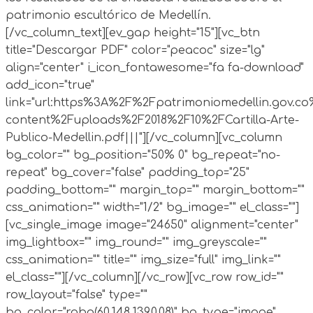
patrimonio escultórico de Medellín.
[/vc_column_text][ev_gap height="15"][vc_btn
title="Descargar PDF" color="peacoc" size="lg"
align="center" i_icon_fontawesome="fa fa-download"
add_icon="true"
link="url:https%3A%2F%2Fpatrimoniomedellin.gov.c
content%2Fuploads%2F2018%2F10%2FCartilla-Arte-
Publico-Medellin.pdf|||"][/vc_column][vc_column
bg_color="" bg_position="50% 0" bg_repeat="no-
repeat" bg_cover="false" padding_top="25"
padding_bottom="" margin_top="" margin_bottom=""
css_animation="" width="1/2" bg_image="" el_class=""]
[vc_single_image image="24650" alignment="center"
img_lightbox="" img_round="" img_greyscale=""
css_animation="" title="" img_size="full" img_link=""
el_class=""][/vc_column][/vc_row][vc_row row_id=""
row_layout="false" type=""
bg_color="rgba(60,148,139,0.08)" bg_type="image"