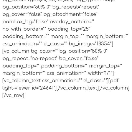
bg_position="50% 0" bg_repeat="repeat"
bg_cover="false" bg_attachment="false"
parallax_bg="false" overlay_pattern=""
no_with_border="" padding_top="25"
padding_bottom="" margin_top="" margin_bottom=""
css_animation="" el_class="" bg_image="18354"]
[vc_column bg_color="" bg_position="50% 0"
bg_repeat="no-repeat" bg_cover="false"
padding_top="" padding_bottom="" margin_top=""
margin_bottom="" css_animation="" width="1/1"]
[vc_column_text css_animation="" el_class=""][pdf-
light-viewer id="24641"][/vc_column_text][/vc_column]
[/vc_row]