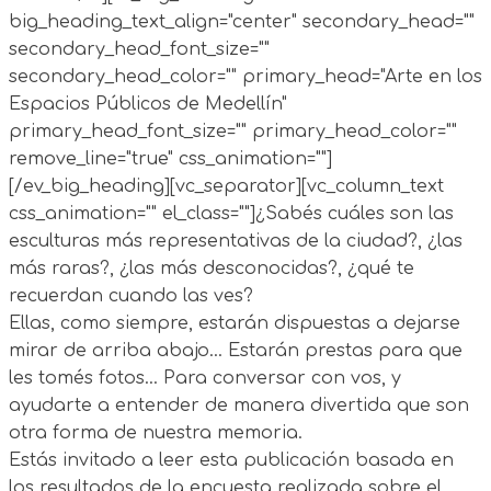
big_heading_text_align="center" secondary_head=""
secondary_head_font_size=""
secondary_head_color="" primary_head="Arte en los
Espacios Públicos de Medellín"
primary_head_font_size="" primary_head_color=""
remove_line="true" css_animation=""]
[/ev_big_heading][vc_separator][vc_column_text
css_animation="" el_class=""]¿Sabés cuáles son las
esculturas más representativas de la ciudad?, ¿las
más raras?, ¿las más desconocidas?, ¿qué te
recuerdan cuando las ves?
Ellas, como siempre, estarán dispuestas a dejarse
mirar de arriba abajo… Estarán prestas para que
les tomés fotos… Para conversar con vos, y
ayudarte a entender de manera divertida que son
otra forma de nuestra memoria.
Estás invitado a leer esta publicación basada en
los resultados de la encuesta realizada sobre el