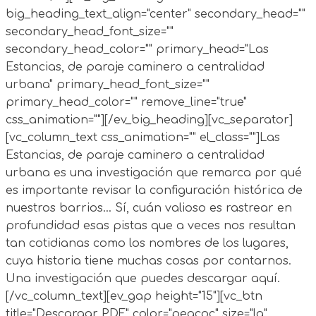
big_heading_text_align="center" secondary_head=""
secondary_head_font_size=""
secondary_head_color="" primary_head="Las
Estancias, de paraje caminero a centralidad
urbana" primary_head_font_size=""
primary_head_color="" remove_line="true"
css_animation=""][/ev_big_heading][vc_separator]
[vc_column_text css_animation="" el_class=""]Las
Estancias, de paraje caminero a centralidad
urbana es una investigación que remarca por qué
es importante revisar la configuración histórica de
nuestros barrios… Sí, cuán valioso es rastrear en
profundidad esas pistas que a veces nos resultan
tan cotidianas como los nombres de los lugares,
cuya historia tiene muchas cosas por contarnos.
Una investigación que puedes descargar aquí.
[/vc_column_text][ev_gap height="15"][vc_btn
title="Descargar PDF" color="peacoc" size="lg"