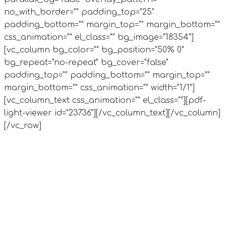
no_with_border="" padding_top="25"
padding_bottom="" margin_top="" margin_bottom=""
css_animation="" el_class="" bg_image="18354"]
[vc_column bg_color="" bg_position="50% 0"
bg_repeat="no-repeat" bg_cover="false"
padding_top="" padding_bottom="" margin_top=""
margin_bottom="" css_animation="" width="1/1"]
[vc_column_text css_animation="" el_class=""][pdf-
light-viewer id="23736"][/vc_column_text][/vc_column]
[/vc_row]