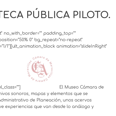
ECA PÚBLICA PILOTO.
ght" no_with_border="" padding_top=""
position="50% 0" bg_repeat="no-repeat"
1/1"][ult_animation_block animation="slideInRight"
_class=""]
El Museo Cámara de
chivos sonoros, mapas y elementos que se
Administrativo de Planeación, unos acervos
eve experiencias que van desde lo análogo y