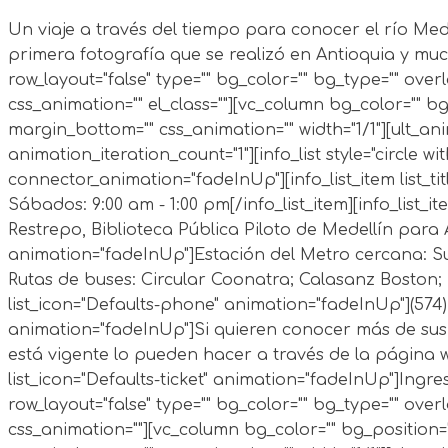
Un viaje a través del tiempo para conocer el río Mede
primera fotografía que se realizó en Antioquia y muc
row_layout="false" type="" bg_color="" bg_type="" ov
css_animation="" el_class=""][vc_column bg_color="" 
margin_bottom="" css_animation="" width="1/1"][ult_a
animation_iteration_count="1"][info_list style="circle 
connector_animation="fadeInUp"][info_list_item list_ti
Sábados: 9:00 am - 1:00 pm[/info_list_item][info_list_i
Restrepo, Biblioteca Pública Piloto de Medellín para Amé
animation="fadeInUp"]Estación del Metro cercana: 
Rutas de buses: Circular Coonatra; Calasanz Boston; San
list_icon="Defaults-phone" animation="fadeInUp"](574) 425
animation="fadeInUp"]Si quieren conocer más de sus
está vigente lo pueden hacer a través de la página
list_icon="Defaults-ticket" animation="fadeInUp"]Ingres
row_layout="false" type="" bg_color="" bg_type="" ov
css_animation=""][vc_column bg_color="" bg_position