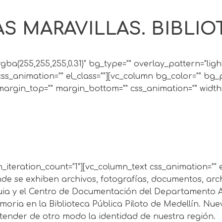
 MARAVILLAS. BIBLIOT
"rgba(255,255,255,0.31)" bg_type="" overlay_pattern="li
s_animation="" el_class=""][vc_column bg_color="" bg_
rgin_top="" margin_bottom="" css_animation="" width="
iteration_count="1"][vc_column_text css_animation="" el
nde se exhiben archivos, fotografías, documentos, ar
quia y el Centro de Documentación del Departamento 
oria en la Biblioteca Pública Piloto de Medellín. Nu
ntender de otro modo la identidad de nuestra región.