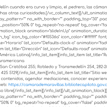
llín cuando era curvo y limpio, el pedrero, las cámaras
has otras curiosidades.[/vc_column_text][/ult_animatio
erlay_pattern="" no_with_border="" padding_top="30" p
bg_position="50% 0" bg_repeat="no-repeat" bg_cover="f
nimation_block animation="slideInUp" animation_duratio
with_bg" icon_bg_color="#f0536a" icon_color="#ffffff" fo
tle="Horario" list_icon="Defaults-clock-o" animation="f
tem list_title="Dirección" list_icon="Defaults-road" anim
rica Latina[/info_list_item][info_list_item list_title="R
Suramericana
 Cristóbal 255; Robledo y Transmedellín 254, 282-288, 28
 5129[/info_list_item][info_list_item list_title="Sitio we
 contenidos, agendar mediaciones, conocer experienc
 web:
https://camarademaravillas.bibliotecapiloto.gov.
o libre[/info_list_item][/info_list][/ult_animation_block
erlay_pattern="" no_with_border="" padding_top="" pad
="50% 0" bg_repeat="no-repeat" bg_cover="false" padd