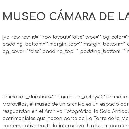
MUSEO CÁMARA DE LAS
[vc_row row_id="" row_layout="false" type="" bg_color=
padding_bottom="" margin_top="" margin_bottom="" cs
bg_cover="false" padding_top="" padding_bottom="" ma
animation_duration="1" animation_delay="0" animation_
Maravillas, el museo de un archivo es un espacio do
resguardan en el Archivo Fotográfico, la Sala Antio
patrimoniales que hacen parte de La Torre de la Mem
contemplativo hasta lo interactivo. Un lugar para e