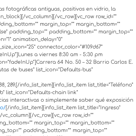
 fotográficas antiguas, positivos en vidrio, la
n_block][/vc_column][/vc_row][vc_row row_id=""
adding_bottom="" margin_top="" margin_bottom=""
alse" padding_top="" padding_bottom="" margin_top=""
n="1" animation_delay="0"
nt_size_icon="25" connector_color="#109d67"
adeInUp"]Lunes a viernes 8:30 am - 5:30 pm
ation="fadeInUp"]Carrera 64 No. 50 – 32 Barrio Carlos E.
utas de buses" list_icon="Defaults-bus"
9.[/info_list_item][info_list_item list_title="Teléfono"
b" list_icon="Defaults-chain link"
ias interactivas o simplemente saber qué exposición
co/
[/info_list_item][info_list_item list_title="Ingreso"
][/vc_column][/vc_row][vc_row row_id=""
ding_bottom="" margin_top="" margin_bottom=""
ing_top="" padding_bottom="" margin_top=""