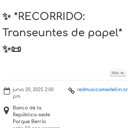
✨ *RECORRIDO:
Transeuntes de papel*
✨📜
Más
junio 20, 2025 2:00
redmusicamedellin.or
pm
Banco de la
República-sede
Parque Berrío