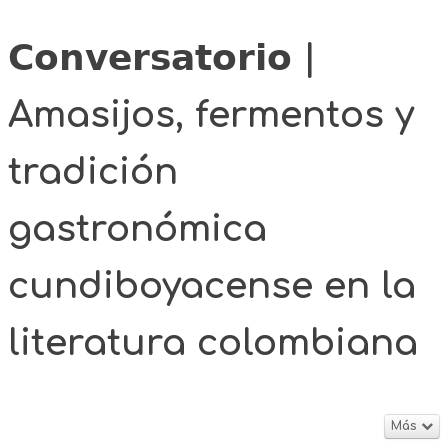
𝗖𝗼𝗻𝘃𝗲𝗿𝘀𝗮𝘁𝗼𝗿𝗶𝗼 |
Amasijos, fermentos y
tradición
gastronómica
cundiboyacense en la
literatura colombiana
Más