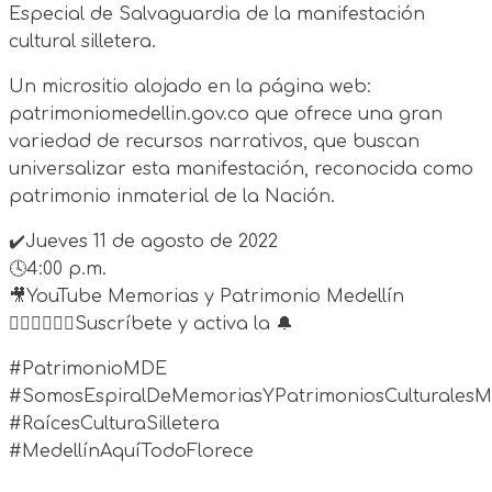
Especial de Salvaguardia de la manifestación
cultural silletera.
Un micrositio alojado en la página web:
patrimoniomedellin.gov.co que ofrece una gran
variedad de recursos narrativos, que buscan
universalizar esta manifestación, reconocida como
patrimonio inmaterial de la Nación.
✔️Jueves 11 de agosto de 2022
🕓4:00 p.m.
🎥YouTube Memorias y Patrimonio Medellín
🙋🏽‍♀️🙋🏿‍♂️Suscríbete y activa la 🔔
#PatrimonioMDE
#SomosEspiralDeMemoriasYPatrimoniosCulturales
#RaícesCulturaSilletera
#MedellínAquíTodoFlorece