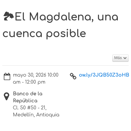
🏞️El Magdalena, una
cuenca posible
Más
mayo 30, 2026 10:00
ow.ly/3JQB50Z3oHB
am - 12:00 pm
Banco de la
República
Cl. 50 #50 - 21,
Medellín, Antioquia