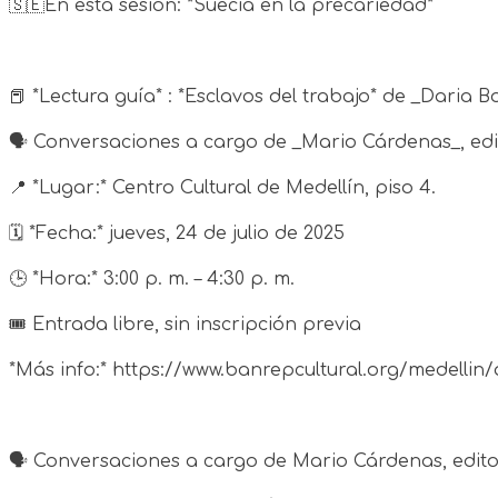
🇸🇪En esta sesión: *Suecia en la precariedad*
📕 *Lectura guía* : *Esclavos del trabajo* de _Daria 
🗣️ Conversaciones a cargo de _Mario Cárdenas_, edit
📍 *Lugar:* Centro Cultural de Medellín, piso 4.
🗓️ *Fecha:* jueves, 24 de julio de 2025
🕒 *Hora:* 3:00 p. m. – 4:30 p. m.
🎟️ Entrada libre, sin inscripción previa
*Más info:* https://www.banrepcultural.org/medellin/
🗣️ Conversaciones a cargo de Mario Cárdenas, editor