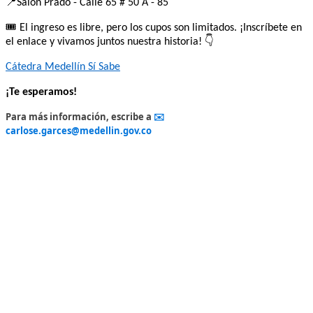
📍Salón Prado - Calle 65 # 50 A - 85
🎟️ El ingreso es libre, pero los cupos son limitados. ¡Inscríbete en
el enlace y vivamos juntos nuestra historia! 👇
Cátedra Medellín Sí Sabe
¡Te esperamos!
Para más información, escribe a
✉️
carlose.garces@medellin.gov.co