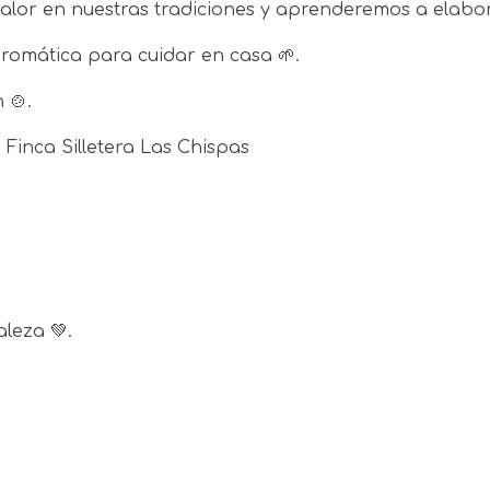
lor en nuestras tradiciones y aprenderemos a elabora
aromática para cuidar en casa
🌱
.
n
🍲
.
 Finca Silletera Las Chispas
raleza
💚
.