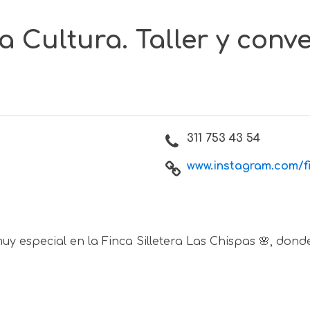
 Cultura. Taller y conv
311 753 43 54
www.instagram.com/fin
uy especial en la Finca Silletera Las Chispas
🌸
, dond