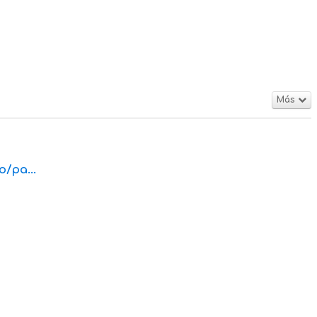
Más
o/pa...