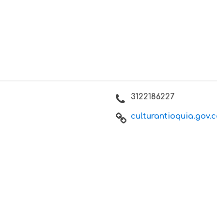
3122186227
culturantioquia.gov.c