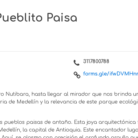
ueblito Paisa
3117800788
forms.gle/ifwDVMHn
o Nutibara, hasta llegar al mirador que nos brinda u
oria de Medellín y la relevancia de este parque ecológ
s pueblos paisas de antaño. Esta joya arquitectónica 
dellín, la capital de Antioquia. Este encantador luga
Aquí, se plasma con precisión el profundo orgullo que 