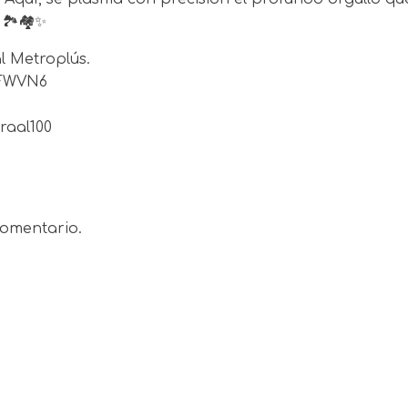
🏞️🏘️✨
l Metroplús.
ZFWVN6
raal100
omentario.