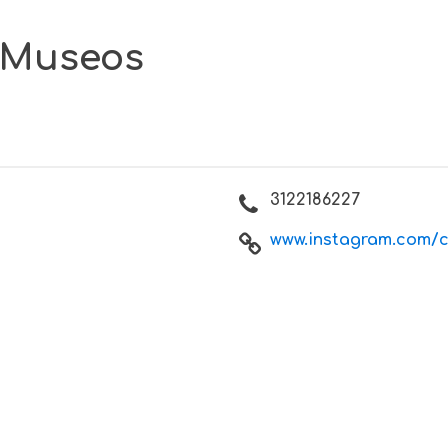
s Museos
3122186227
www.instagram.com/cu