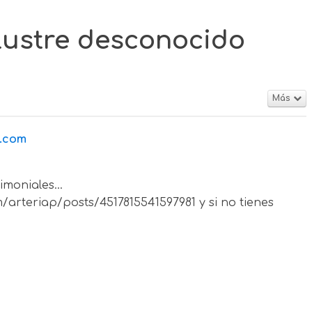
ilustre desconocido
Más
a.com
imoniales...
arteriap/posts/4517815541597981 y si no tienes