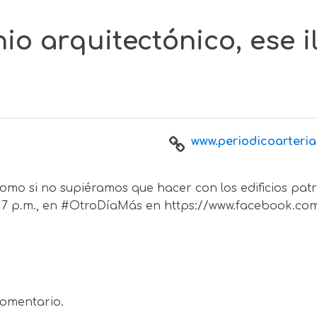
nio arquitectónico, ese 
www.periodicoarteri
 como si no supiéramos que hacer con los edificios patr
 7 p.m., en #OtroDíaMás en https://www.facebook.com/
omentario.