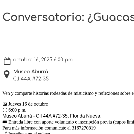
Conversatorio: ¿Guacas:
octubre 16, 2025 6:00 pm
Museo Aburrá
Cll 44A #72-35
Ven y comparte historias rodeadas de misticismo y reflexiones sobre el 
📅
Jueves 16 de octubre
🕕
6:00 p.m.
Museo Aburrá - Cll 44A #72-35, Florida Nueva.
🎟️
Entrada libre con aporte voluntario e inscripción previa (cupos limi
Para más información comunícate al 3167270819
🔗
Inscríbete en el enlace