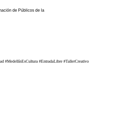
ación de Públicos de la
 #MedellínEsCultura #EntradaLibre #TallerCreativo