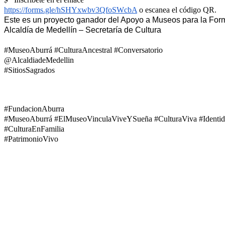
https://forms.gle/hSHYxwbv3QfoSWcbA
o escanea el código QR.
Este es un proyecto ganador del Apoyo a Museos para la Form
Alcaldía de Medellín – Secretaría de Cultura
#MuseoAburrá #CulturaAncestral #Conversatorio
@AlcaldiadeMedellin
#SitiosSagrados
#FundacionAburra
#MuseoAburrá #ElMuseoVinculaViveYSueña #CulturaViva #Identidad
#CulturaEnFamilia
#PatrimonioVivo