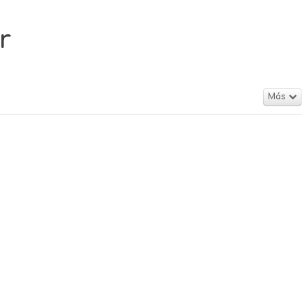
r
Más