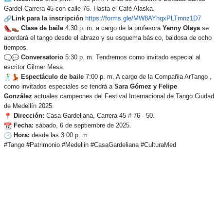
Gardel Carrera 45 con calle 76. Hasta el Café Alaska.
Link para la inscripción
https://forms.gle/MW8AYhqxPLTmnz1D7
Clase de baile
4:30 p. m. a cargo de la profesora
Yenny Olaya
se
abordará el tango desde el abrazo y su esquema básico, baldosa de ocho
tiempos.
Conversatorio
5:30 p. m. Tendremos como invitado especial al
escritor Gilmer Mesa.
Espectáculo de baile
7:00 p. m. A cargo de la Compañia ArTango ,
como invitados especiales se tendrá a
Sara Gómez y Felipe
González
actuales campeones del Festival Internacional de Tango Ciudad
de Medellín 2025.
Dirección:
Casa Gardeliana, Carrera 45 # 76 - 50.
Fecha:
sábado, 6 de septiembre de 2025.
Hora:
desde las 3:00 p. m.
#Tango #Patrimonio #Medellin #CasaGardeliana #CulturaMed