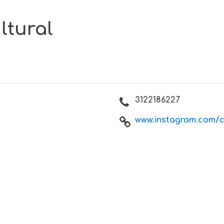
ltural
3122186227
www.instagram.com/cu