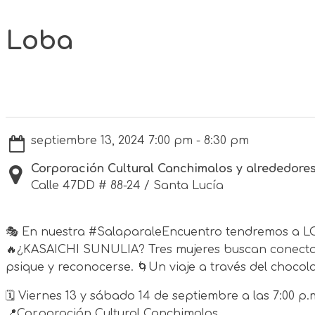
Loba
septiembre 13, 2024 7:00 pm - 8:30 pm
Corporación Cultural Canchimalos y alrededore
Calle 47DD # 88-24 / Santa Lucía
🎭 En nuestra #SalaparaleEncuentro tendremos a LO
🔥¿KASAICHI SUNULIA? Tres mujeres buscan conectar c
psique y reconocerse. 🌀Un viaje a través del chocolat
🗓️ Viernes 13 y sábado 14 de septiembre a las 7:00 p.
📍Corporación Cultural Canchimalos