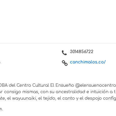
3014856722
s
canchimalos.co/
BA del Centro Cultural El Ensueño @elensuenocentroc
onsigo mismas, con su ancestralidad e intuición a tr
e, el wayuunaiki, el tejido, el canto y el despojo conf
m.