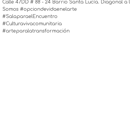
Calle 47DD # 88 - 24 Barrio Santa Lucía. Diagonal a l
Somos #opciondevidaenelarte
#SalaparaelEncuentro
#Culturavivacomunitaria
#arteparalatransformación