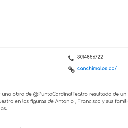
3014856722
s
canchimalos.co/
es una obra de @PuntoCardinalTeatro resultado de un 
a en las figuras de Antonio , Francisco y sus familia
zas.