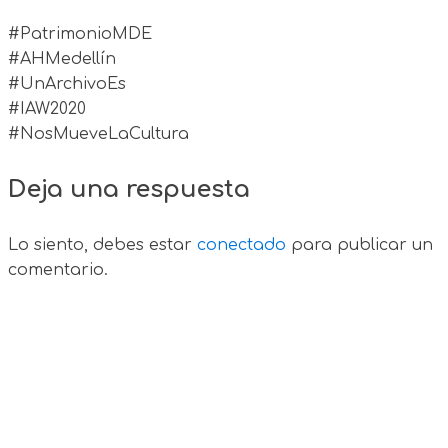
#PatrimonioMDE
#AHMedellín
#UnArchivoEs
#IAW2020
#NosMueveLaCultura
Deja una respuesta
Lo siento, debes estar
conectado
para publicar un
comentario.