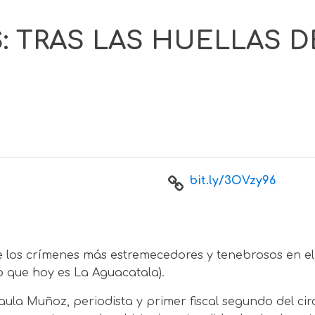
S: TRAS LAS HUELLAS 
bit.ly/3OVzy96
 los crímenes más estremecedores y tenebrosos en el V
o que hoy es La Aguacatala).
ula Muñoz, periodista y primer fiscal segundo del cir