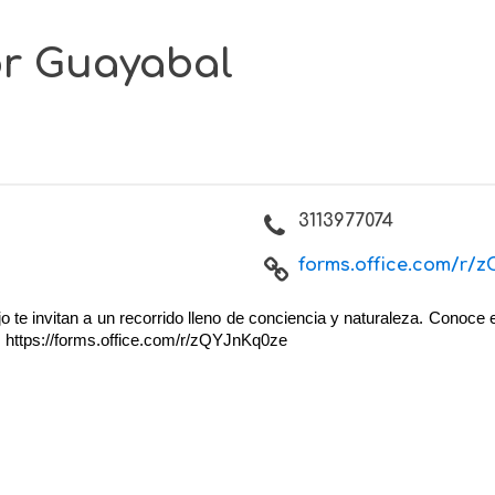
or Guayabal
3113977074
forms.office.com/r/zQ
jo te invitan a un recorrido lleno de conciencia y naturaleza. Cono
o: https://forms.office.com/r/zQYJnKq0ze