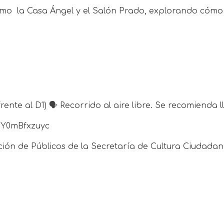
o la Casa Ángel y el Salón Prado, explorando cómo la 
ente al D1) 🗣️ Recorrido al aire libre. Se recomienda l
r/Y0mBfxzuyc
ción de Públicos de la Secretaría de Cultura Ciudadan