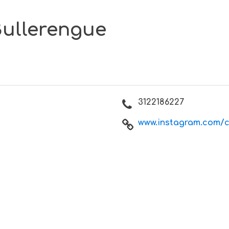
ullerengue
3122186227
www.instagram.com/cu