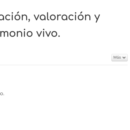
ción, valoración y
monio vivo.
Más
o.