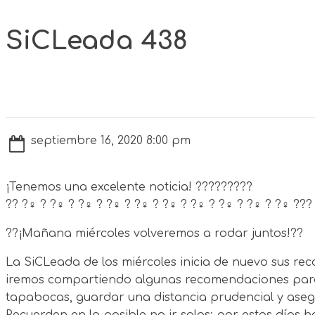
SiCLeada 438
septiembre 16, 2020 8:00 pm
¡Tenemos una excelente noticia! ?????????
?? ?‍♀️ ? ?‍♀️ ? ?‍♀️ ? ?‍♀️ ? ?‍♀️ ? ?‍♀️ ? ?‍♀️ ? ?‍♀️ ? ?‍♀️ ? ?‍♀️ ???
??¡Mañana miércoles volveremos a rodar juntos!??
La SiCLeada de los miércoles inicia de nuevo sus r
iremos compartiendo algunas recomendaciones para
tapabocas, guardar una distancia prudencial y asegu
Recuerden en lo posible no ir solos; por estos días