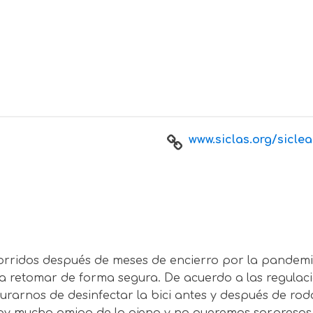
www.siclas.org/siclea
ecorridos después de meses de encierro por la pandem
 retomar de forma segura. De acuerdo a las regulac
rarnos de desinfectar la bici antes y después de roda
 hay mucho amigo de lo ajeno y no queremos sorpresas