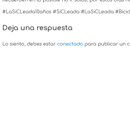
#LaSiCLeada10años #SiCLeada #LaSiCLeada #Bicicle
Deja una respuesta
Lo siento, debes estar
conectado
para publicar un c