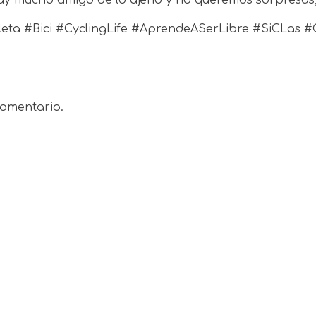
ta #Bici #CyclingLife #AprendeASerLibre #SiCLas #C
omentario.