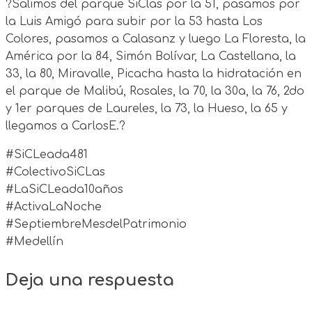
?️Salimos del parque SiClas por la 51, pasamos por
la Luis Amigó para subir por la 53 hasta Los
Colores, pasamos a Calasanz y luego La Floresta, la
América por la 84, Simón Bolívar, La Castellana, la
33, la 80, Miravalle, Picacha hasta la hidratación en
el parque de Malibú, Rosales, la 70, la 30a, la 76, 2do
y 1er parques de Laureles, la 73, la Hueso, la 65 y
llegamos a CarlosE.?
#SiCLeada481
#ColectivoSiCLas
#LaSiCLeada10años
#ActivaLaNoche
#SeptiembreMesdelPatrimonio
#Medellín
Deja una respuesta