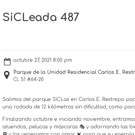
SiCLeada 487
octubre 27, 2021 8:00 pm
Parque de la Unidad Residencial Carlos E. Rest
Cl. 51 #64-20
Salimos del parque SiCLas en Carlos E. Restrepo para c
una rodada de 12 kilómetros sin dificultad, como para qu
Finalizando octubre e iniciando noviembre, entramos 
atuendos, pelucas y máscaras 🎭 y adornando las bi
🪦 y los veneramos con amor 💓 para que su energía 