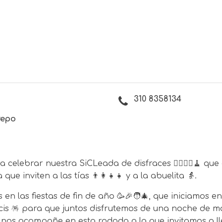
310 8358134
repo
elebrar nuestra SiCLeada de disfraces 🧙‍♀️🧙‍♂️🧹 que 
e inviten a las tías 👨‍👩‍👧‍👧 y a la abuelita 👵.
en las fiestas de fin de año 🥳🎉🧑‍🎄, que iniciamos
cis 🪅 para que juntos disfrutemos de una noche de 
nos acompañe en esta rodada a la que invitamos a lle