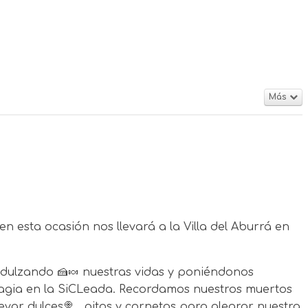
Más
en esta ocasión nos llevará a la Villa del Aburrá en
 endulzando 🍰🍬 nuestras vidas y poniéndonos
magia en la SiCLeada. Recordamos nuestros muertos
var dulces🍭 , pitos y cornetas para alegrar nuestra