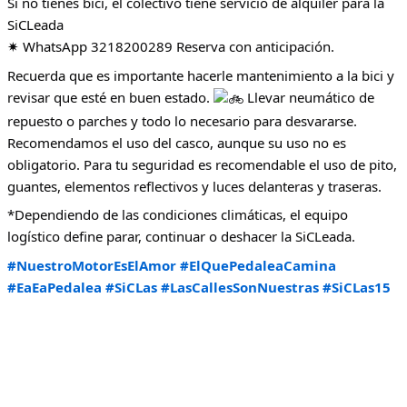
Si no tienes bici, el colectivo tiene servicio de alquiler para la
SiCLeada
✷ WhatsApp 3218200289 Reserva con anticipación.
Recuerda que es importante hacerle mantenimiento a la bici y
revisar que esté en buen estado.
Llevar neumático de
repuesto o parches y todo lo necesario para desvararse.
Recomendamos el uso del casco, aunque su uso no es
obligatorio. Para tu seguridad es recomendable el uso de pito,
guantes, elementos reflectivos y luces delanteras y traseras.
*Dependiendo de las condiciones climáticas, el equipo
logístico define parar, continuar o deshacer la SiCLeada.
#NuestroMotorEsElAmor
#ElQuePedaleaCamina
#EaEaPedalea
#SiCLas
#LasCallesSonNuestras
#SiCLas15