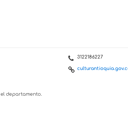
3122186227
culturantioquia.gov.c
 el departamento.