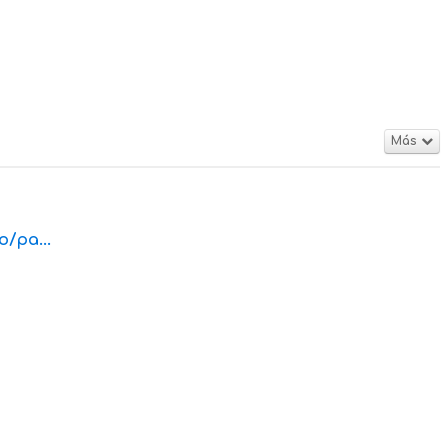
Más
o/pa...