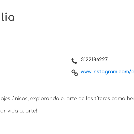
lia
3122186227
www.instagram.com/cu
jes únicos, explorando el arte de los títeres como he
r vida al arte!