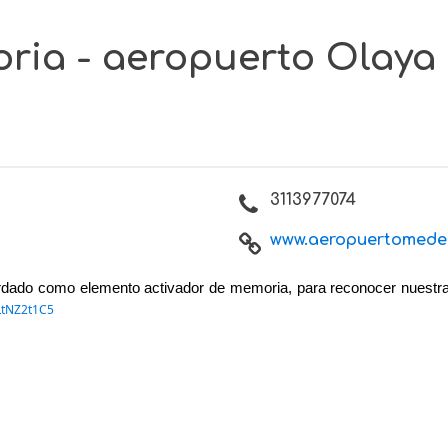
moria - aeropuerto Olaya
3113977074
www.aeropuertomedell
rdado
como elemento activador de memoria, para reconocer nuestra 
DLtNZ2t1C5