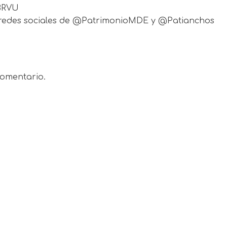
BRVU
as redes sociales de @PatrimonioMDE y @Patianchos
omentario.