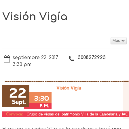
Visión Vigía
Más
septiembre 22, 2017
3008272923
3:30 pm
El grupo de vigías Villa de la candelaria hará una