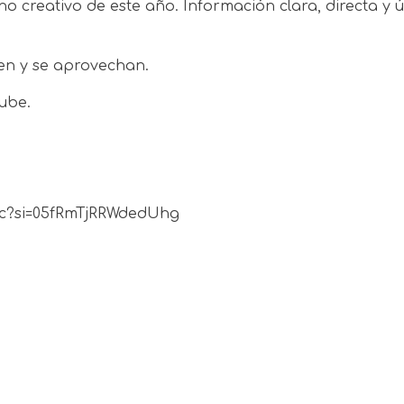
 creativo de este año. Información clara, directa y út
en y se aprovechan.
ube.
w9c?si=05fRmTjRRWdedUhg