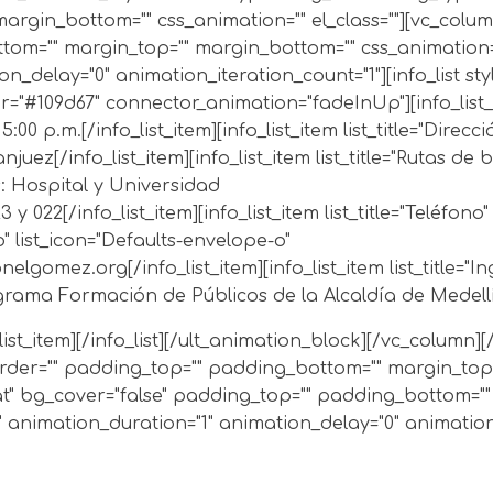
rgin_bottom="" css_animation="" el_class=""][vc_colum
om="" margin_top="" margin_bottom="" css_animation=""
_delay="0" animation_iteration_count="1"][info_list sty
r="#109d67" connector_animation="fadeInUp"][info_list_ite
5:00 p.m.
[/info_list_item][info_list_item list_title="Direcc
anjuez
[/info_list_item][info_list_item list_title="Rutas de
: Hospital y Universidad
y 022[/info_list_item][info_list_item list_title="Teléfon
reo" list_icon="Defaults-envelope-o"
nelgomez.org
[/info_list_item][info_list_item list_title="I
rama Formación de Públicos de la Alcaldía de Medellín,
_list_item][/info_list][/ult_animation_block][/vc_column][
order="" padding_top="" padding_bottom="" margin_top
t" bg_cover="false" padding_top="" padding_bottom=""
" animation_duration="1" animation_delay="0" animation