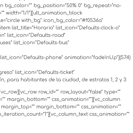
n bg_color="" bg_position="50% 0" bg_repeat="no-
 width="1/1"][ult_animation_block
le="circle with_bg" icon_bg_color="#f0536a"
m list_title="Horario" list_icon="Defaults-clock-o"
ión" list_icon="Defaults-road"
 buses" list_icon="Defaults-bus"
o" list_icon="Defaults-phone" animation="fadeInUp"]
(574)
ngreso" list_icon="Defaults-ticket"
 para habitantes de la ciudad, de estratos 1, 2 y 3
/vc_row][vc_row row_id="" row_layout="false" type=""
="" margin_bottom="" css_animation=""][vc_column
 margin_top="" margin_bottom="" css_animation=""
_iteration_count="1"][vc_column_text css_animation=""