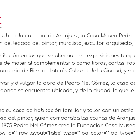
Ubicada en el barrio Aranjuez, la Casa Museo Pedro 
n del legado del pintor, muralista, escultor, arquitect
hibición en las que se alternan, en exposiciones temp
más de material complementario como libros, cartas, f
claratoria de Bien de Interés Cultural de la Ciudad, y s
ar y divulgar la obra de Pedro Nel Gómez, la casa de
 donde se encuentra ubicada, y de la ciudad, lo que l
o su casa de habitación familiar y taller, con un esti
sa del pintor, quien comparaba las colinas de Aranjuez 
en 1975 Pedro Nel Gómez crea la Fundación Casa Muse
w_id="" row_layout="false" type="" bg_color="" bg_type=