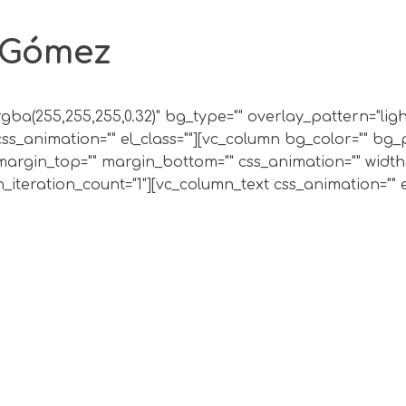
 Gómez
"rgba(255,255,255,0.32)" bg_type="" overlay_pattern="li
s_animation="" el_class=""][vc_column bg_color="" bg_
rgin_top="" margin_bottom="" css_animation="" width="
iteration_count="1"][vc_column_text css_animation="" el