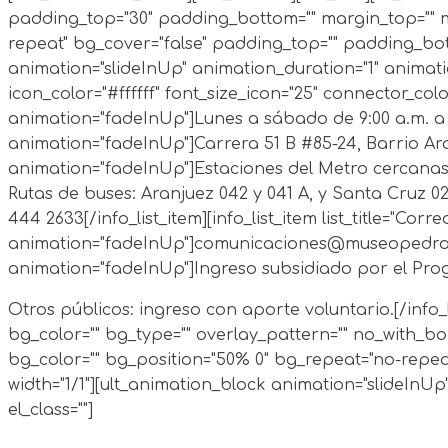
padding_top="30" padding_bottom="" margin_top="" ma
repeat" bg_cover="false" padding_top="" padding_bott
animation="slideInUp" animation_duration="1" animation
icon_color="#ffffff" font_size_icon="25" connector_colo
animation="fadeInUp"]
Lunes a sábado de 9:00 a.m. a 
animation="fadeInUp"]
Carrera 51 B #85-24, Barrio Ar
animation="fadeInUp"]Estaciones del Metro cercanas
Rutas de buses: Aranjuez 042 y 041 A, y Santa Cruz 023 
444 2633
[/info_list_item][info_list_item list_title="Cor
animation="fadeInUp"]
comunicaciones@museopedro
animation="fadeInUp"]
Ingreso subsidiado por el Prog
Otros públicos: ingreso con aporte voluntario.
[/info
bg_color="" bg_type="" overlay_pattern="" no_with_b
bg_color="" bg_position="50% 0" bg_repeat="no-repea
width="1/1"][ult_animation_block animation="slideInUp
el_class=""]