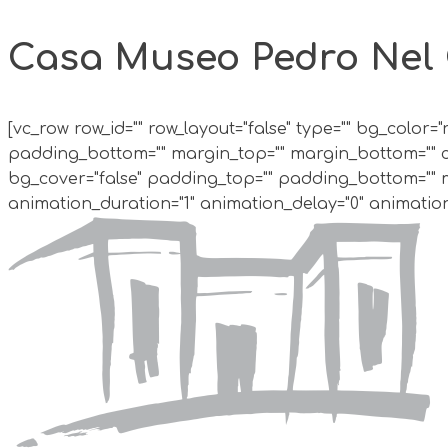
Casa Museo Pedro Nel
[vc_row row_id="" row_layout="false" type="" bg_color=
padding_bottom="" margin_top="" margin_bottom="" cs
bg_cover="false" padding_top="" padding_bottom="" ma
animation_duration="1" animation_delay="0" animation_