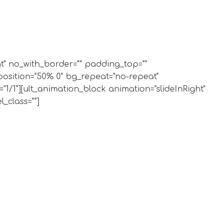
ght" no_with_border="" padding_top=""
position="50% 0" bg_repeat="no-repeat"
1/1"][ult_animation_block animation="slideInRight"
_class=""]