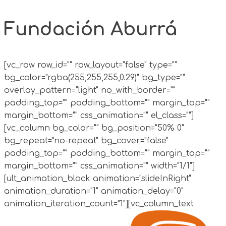
Fundación Aburrá
[vc_row row_id="" row_layout="false" type=""
bg_color="rgba(255,255,255,0.29)" bg_type=""
overlay_pattern="light" no_with_border=""
padding_top="" padding_bottom="" margin_top=""
margin_bottom="" css_animation="" el_class=""]
[vc_column bg_color="" bg_position="50% 0"
bg_repeat="no-repeat" bg_cover="false"
padding_top="" padding_bottom="" margin_top=""
margin_bottom="" css_animation="" width="1/1"]
[ult_animation_block animation="slideInRight"
animation_duration="1" animation_delay="0"
animation_iteration_count="1"][vc_column_text