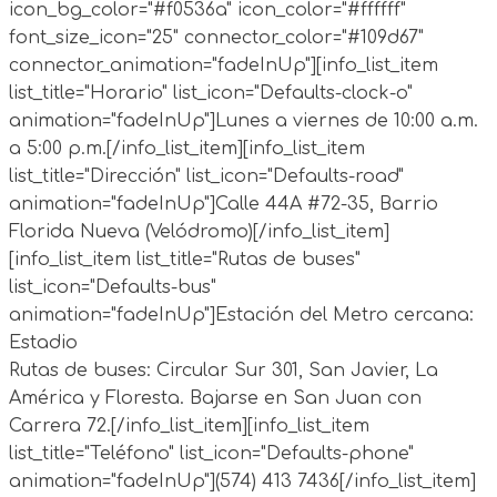
icon_bg_color="#f0536a" icon_color="#ffffff"
font_size_icon="25" connector_color="#109d67"
connector_animation="fadeInUp"][info_list_item
list_title="Horario" list_icon="Defaults-clock-o"
animation="fadeInUp"]
Lunes a viernes de 10:00 a.m.
a 5:00 p.m.
[/info_list_item][info_list_item
list_title="Dirección" list_icon="Defaults-road"
animation="fadeInUp"]
Calle 44A #72-35, Barrio
Florida Nueva (Velódromo)
[/info_list_item]
[info_list_item list_title="Rutas de buses"
list_icon="Defaults-bus"
animation="fadeInUp"]Estación del Metro cercana:
Estadio
Rutas de buses: Circular Sur 301, San Javier, La
América y Floresta. Bajarse en San Juan con
Carrera 72.[/info_list_item][info_list_item
list_title="Teléfono" list_icon="Defaults-phone"
animation="fadeInUp"]
(574) 413 7436
[/info_list_item]