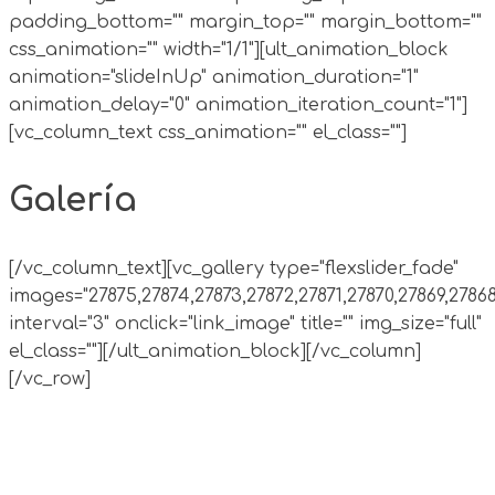
padding_bottom="" margin_top="" margin_bottom=""
css_animation="" width="1/1"][ult_animation_block
animation="slideInUp" animation_duration="1"
animation_delay="0" animation_iteration_count="1"]
[vc_column_text css_animation="" el_class=""]
Galería
[/vc_column_text][vc_gallery type="flexslider_fade"
images="27875,27874,27873,27872,27871,27870,27869,27868
interval="3" onclick="link_image" title="" img_size="full"
el_class=""][/ult_animation_block][/vc_column]
[/vc_row]