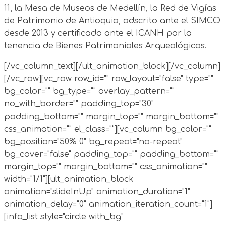
11, la Mesa de Museos de Medellín, la Red de Vigías
de Patrimonio de Antioquia, adscrito ante el SIMCO
desde 2013 y certificado ante el ICANH por la
tenencia de Bienes Patrimoniales Arqueológicos.
[/vc_column_text][/ult_animation_block][/vc_column]
[/vc_row][vc_row row_id="" row_layout="false" type=""
bg_color="" bg_type="" overlay_pattern=""
no_with_border="" padding_top="30"
padding_bottom="" margin_top="" margin_bottom=""
css_animation="" el_class=""][vc_column bg_color=""
bg_position="50% 0" bg_repeat="no-repeat"
bg_cover="false" padding_top="" padding_bottom=""
margin_top="" margin_bottom="" css_animation=""
width="1/1"][ult_animation_block
animation="slideInUp" animation_duration="1"
animation_delay="0" animation_iteration_count="1"]
[info_list style="circle with_bg"