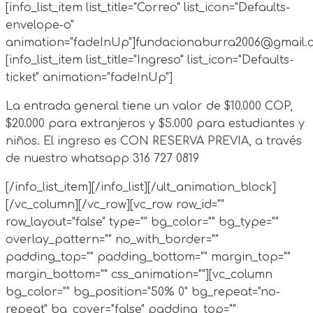
[info_list_item list_title="Correo" list_icon="Defaults-
envelope-o"
animation="fadeInUp"]
fundacionaburra2006@gmail.
[info_list_item list_title="Ingreso" list_icon="Defaults-
ticket" animation="fadeInUp"]
La entrada general tiene un valor de $10.000 COP,
$20.000 para extranjeros y $5.000 para estudiantes y
niños. El ingreso es CON RESERVA PREVIA, a través
de nuestro whatsapp 316 727 0819
[/info_list_item][/info_list][/ult_animation_block]
[/vc_column][/vc_row][vc_row row_id=""
row_layout="false" type="" bg_color="" bg_type=""
overlay_pattern="" no_with_border=""
padding_top="" padding_bottom="" margin_top=""
margin_bottom="" css_animation=""][vc_column
bg_color="" bg_position="50% 0" bg_repeat="no-
repeat" bg_cover="false" padding_top=""