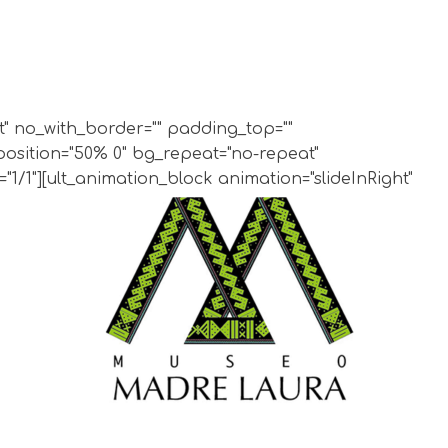
ght" no_with_border="" padding_top=""
position="50% 0" bg_repeat="no-repeat"
1/1"][ult_animation_block animation="slideInRight"