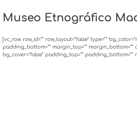
Museo Etnográfico Ma
[vc_row row_id="" row_layout="false" type="" bg_color=
padding_bottom="" margin_top="" margin_bottom="" cs
bg_cover="false" padding_top="" padding_bottom="" ma