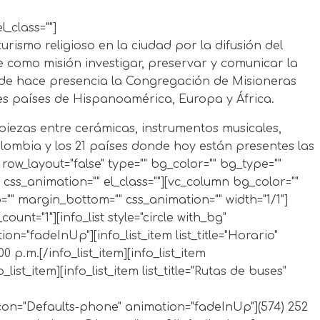
_class=""]
ismo religioso en la ciudad por la difusión del
ne como misión investigar, preservar y comunicar la
onde hace presencia la Congregación de Misioneras
es países de Hispanoamérica, Europa y África.
 piezas entre cerámicas, instrumentos musicales,
Colombia y los 21 países donde hoy están presentes las
ow_layout="false" type="" bg_color="" bg_type=""
ss_animation="" el_class=""][vc_column bg_color=""
" margin_bottom="" css_animation="" width="1/1"]
nt="1"][info_list style="circle with_bg"
n="fadeInUp"][info_list_item list_title="Horario"
00 p.m.
[/info_list_item][info_list_item
o_list_item][info_list_item list_title="Rutas de buses"
ist_icon="Defaults-phone" animation="fadeInUp"]
(574) 252