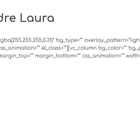
dre Laura
"rgba(255,255,255,0.31)" bg_type="" overlay_pattern="li
s_animation="" el_class=""][vc_column bg_color="" bg_
rgin_top="" margin_bottom="" css_animation="" width="