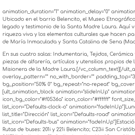
animation_duration="1" animation_delay="0" animation_
Ubicado en el barrio Belencito, el Museo Etnográfico
legado y testimonio de la Santa Madre Laura. Aquí viv
riqueza viva y los elementos culturales que hacen p
de María Inmaculada y Santa Catalina de Sena (Madr
En sus cuatro salas: Indumentaria, Tejidos, Cerámica
piezas de alfarería, artículos y utensilios propios d
Misionera de la Madre Laura.[/vc_column_text][/ult_an
overlay_pattern="" no_with_border="" padding_top="3
bg_position="50% 0" bg_repeat="no-repeat" bg_cover=
[ult_animation_block animation="slideInUp" animation_d
icon_bg_color="#f0536a" icon_color="#ffffff" font_size
list_icon="Defaults-clock-o" animation="fadeInUp"]
Lune
list_title="Dirección" list_icon="Defaults-road" animati
list_icon="Defaults-bus" animation="fadeInUp"]Estaci
Rutas de buses: 201i y 221i Belencito; C23ii San Cristób