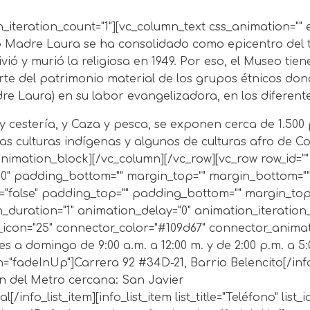
iteration_count="1"][vc_column_text css_animation="" el
 Madre Laura se ha consolidado como epicentro del tur
ió y murió la religiosa en 1949. Por eso, el Museo tie
arte del patrimonio material de los grupos étnicos d
e Laura) en su labor evangelizadora, en los diferent
 y cestería, y Caza y pesca, se exponen cerca de 1.500
e las culturas indígenas y algunos de culturas afro de 
imation_block][/vc_column][/vc_row][vc_row row_id="" r
0" padding_bottom="" margin_top="" margin_bottom="" c
"false" padding_top="" padding_bottom="" margin_top="
uration="1" animation_delay="0" animation_iteration_cou
_icon="25" connector_color="#109d67" connector_animatio
s a domingo de 9:00 a.m. a 12:00 m. y de 2:00 p.m. a 5:
on="fadeInUp"]
Carrera 92 #34D-21, Barrio Belencito
[/inf
ón del Metro cercana: San Javier
al[/info_list_item][info_list_item list_title="Teléfono" l