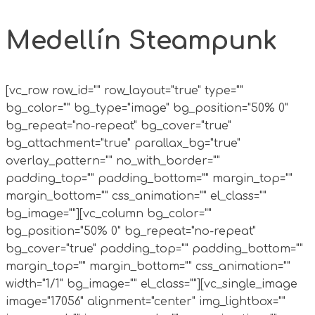
Medellín Steampunk
[vc_row row_id="" row_layout="true" type=""
bg_color="" bg_type="image" bg_position="50% 0"
bg_repeat="no-repeat" bg_cover="true"
bg_attachment="true" parallax_bg="true"
overlay_pattern="" no_with_border=""
padding_top="" padding_bottom="" margin_top=""
margin_bottom="" css_animation="" el_class=""
bg_image=""][vc_column bg_color=""
bg_position="50% 0" bg_repeat="no-repeat"
bg_cover="true" padding_top="" padding_bottom=""
margin_top="" margin_bottom="" css_animation=""
width="1/1" bg_image="" el_class=""][vc_single_image
image="17056" alignment="center" img_lightbox=""