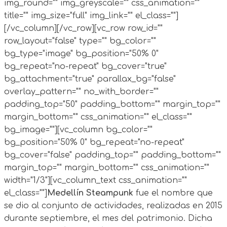
img_round="" img_greyscale="" css_animation=""
title="" img_size="full" img_link="" el_class=""]
[/vc_column][/vc_row][vc_row row_id=""
row_layout="false" type="" bg_color=""
bg_type="image" bg_position="50% 0"
bg_repeat="no-repeat" bg_cover="true"
bg_attachment="true" parallax_bg="false"
overlay_pattern="" no_with_border=""
padding_top="50" padding_bottom="" margin_top=""
margin_bottom="" css_animation="" el_class=""
bg_image=""][vc_column bg_color=""
bg_position="50% 0" bg_repeat="no-repeat"
bg_cover="false" padding_top="" padding_bottom=""
margin_top="" margin_bottom="" css_animation=""
width="1/3"][vc_column_text css_animation=""
el_class=""]
Medellín Steampunk
fue el nombre que
se dio al conjunto de actividades, realizadas en 2015
durante septiembre, el mes del patrimonio. Dicha