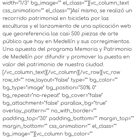
width="1/3" bg_image="" el_class=""][vc_column_text
css_animation="" el_class=""]Así mismo, se realizó un
recorrido patrimonial en bicicleta por las
esculturas y el lanzamiento de una aplicación web
que georeferencia las casi 500 piezas de arte
público que hay en Medellín y sus corregimientos.
Una apuesta del programa Memoria y Patrimonio
de Medellín por difundir y promover la puesta en
valor del patrimonio de nuestra ciudad.
[/vc_column_text][/vc_column][/vc_row][vc_row
row_id="" row_layout="false" type="" bg_color=""
bg_type="image" bg_position="50% 0"
bg_repeat="no-repeat" bg_cover="false"
bg_attachment="false" parallax_bg="true"
overlay_pattern="" no_with_border=""
padding_top="30" padding_bottom="" margin_top=""
margin_bottom="" css_animation="" el_class=""
bg_image=""][vc_column bg_color=""