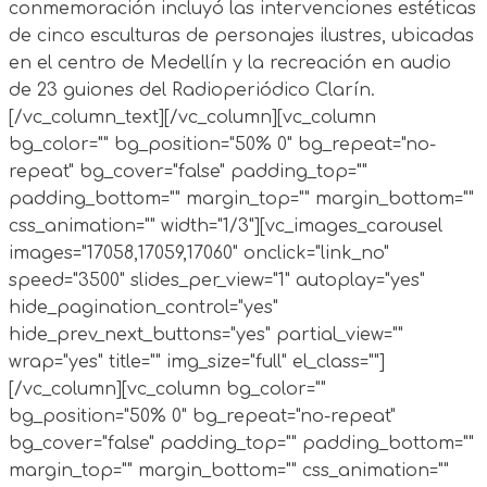
conmemoración incluyó las intervenciones estéticas
de cinco esculturas de personajes ilustres, ubicadas
en el centro de Medellín y la recreación en audio
de 23 guiones del Radioperiódico Clarín.
[/vc_column_text][/vc_column][vc_column
bg_color="" bg_position="50% 0" bg_repeat="no-
repeat" bg_cover="false" padding_top=""
padding_bottom="" margin_top="" margin_bottom=""
css_animation="" width="1/3"][vc_images_carousel
images="17058,17059,17060" onclick="link_no"
speed="3500" slides_per_view="1" autoplay="yes"
hide_pagination_control="yes"
hide_prev_next_buttons="yes" partial_view=""
wrap="yes" title="" img_size="full" el_class=""]
[/vc_column][vc_column bg_color=""
bg_position="50% 0" bg_repeat="no-repeat"
bg_cover="false" padding_top="" padding_bottom=""
margin_top="" margin_bottom="" css_animation=""