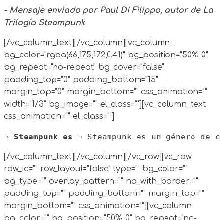
- Mensaje enviado por Paul Di Filippo, autor de La
Trilogía Steampunk
[/vc_column_text][/vc_column][vc_column
bg_color="rgba(66,175,172,0.41)" bg_position="50% 0"
bg_repeat="no-repeat" bg_cover="false"
padding_top="0" padding_bottom="15"
margin_top="0" margin_bottom="" css_animation=""
width="1/3" bg_image="" el_class=""][vc_column_text
css_animation="" el_class=""]
⇒ Steampunk es 
⇒ Steampunk es un género de c
[/vc_column_text][/vc_column][/vc_row][vc_row
row_id="" row_layout="false" type="" bg_color=""
bg_type="" overlay_pattern="" no_with_border=""
padding_top="" padding_bottom="" margin_top=""
margin_bottom="" css_animation=""][vc_column
bg_color="" bg_position="50% 0" bg_repeat="no-