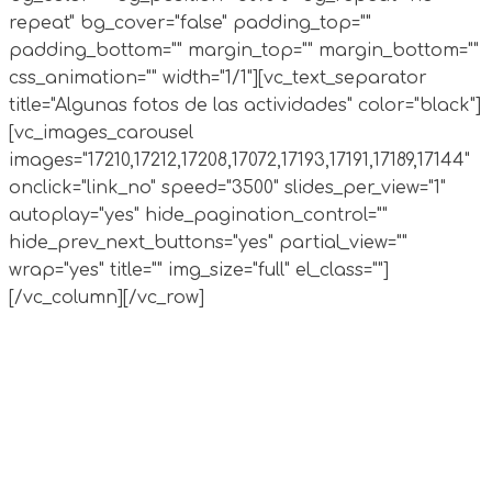
repeat" bg_cover="false" padding_top=""
padding_bottom="" margin_top="" margin_bottom=""
css_animation="" width="1/1"][vc_text_separator
title="Algunas fotos de las actividades" color="black"]
[vc_images_carousel
images="17210,17212,17208,17072,17193,17191,17189,17144"
onclick="link_no" speed="3500" slides_per_view="1"
autoplay="yes" hide_pagination_control=""
hide_prev_next_buttons="yes" partial_view=""
wrap="yes" title="" img_size="full" el_class=""]
[/vc_column][/vc_row]