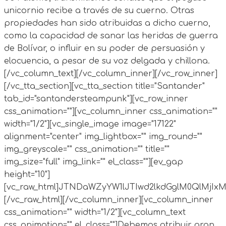
unicornio recibe a través de su cuerno. Otras
propiedades han sido atribuidas a dicho cuerno,
como la capacidad de sanar las heridas de guerra
de Bolívar, o influir en su poder de persuasión y
elocuencia, a pesar de su voz delgada y chillona.
[/vc_column_text][/vc_column_inner][/vc_row_inner]
[/vc_tta_section][vc_tta_section title="Santander"
tab_id="santandersteampunk"][vc_row_inner
css_animation=""][vc_column_inner css_animation=""
width="1/2"][vc_single_image image="17122"
alignment="center" img_lightbox="" img_round=""
img_greyscale="" css_animation="" title=""
img_size="full" img_link="" el_class=""][ev_gap
height="10"]
[vc_raw_html]JTNDaWZyYW1lJTIwd2lkdGglM0QlMj
[/vc_raw_html][/vc_column_inner][vc_column_inner
css_animation="" width="1/2"][vc_column_text
css_animation="" el_class=""]Debemos atribuir gran