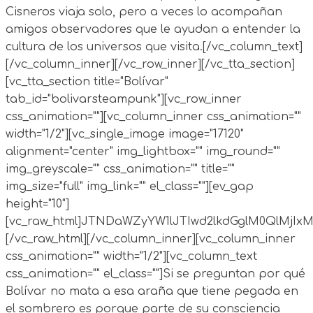
Cisneros viaja solo, pero a veces lo acompañan
amigos observadores que le ayudan a entender la
cultura de los universos que visita.[/vc_column_text]
[/vc_column_inner][/vc_row_inner][/vc_tta_section]
[vc_tta_section title="Bolívar"
tab_id="bolivarsteampunk"][vc_row_inner
css_animation=""][vc_column_inner css_animation=""
width="1/2"][vc_single_image image="17120"
alignment="center" img_lightbox="" img_round=""
img_greyscale="" css_animation="" title=""
img_size="full" img_link="" el_class=""][ev_gap
height="10"]
[vc_raw_html]JTNDaWZyYW1lJTIwd2lkdGglM0QlMj
[/vc_raw_html][/vc_column_inner][vc_column_inner
css_animation="" width="1/2"][vc_column_text
css_animation="" el_class=""]Si se preguntan por qué
Bolívar no mata a esa araña que tiene pegada en
el sombrero es porque parte de su consciencia