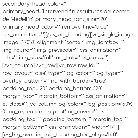
secondary_head_color=""
primary_head="Intervención esculturas del centro
de Medellín" primary_head_font_size="20"
primary_head_color="" remove_line="true"
css_animation=""][/ev_big_heading][vc_single_image
image="17018" alignment="center" img_lightbox=""
img_round="" img_greyscale="" css_animation=""
title="" img_size="full" img_link="" el_class=""]
[/vc_column][/vc_row][vc_row row_id=""
row_layout="false" type="" bg_color="" bg_type=""
overlay_pattern="" no_with_border="true"
padding_top="20" padding_bottom="20"
margin_top="" margin_bottom="" css_animation=""
el_class=""][vc_column bg_color="" bg_position="50%
0" bg_repeat="no-repeat" bg_cover="false"
padding_top="" padding_bottom="" margin_top=""
margin_bottom="" css_animation="" width="1/1"]
[ev_big_heading big_heading_text_align="left"