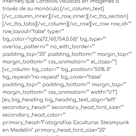
internet) que Córdova visualiza en imágenes a
través de su monóculo.[/vc_column_text]
[/vc_column_inner][/vc_row_inner][/vc_tta_section]
[/vc_tta_tabs][/vc_column][/vc_row][vc_row row_id=""
row_layout="false" type=""
bg_color="rgba(72,160,154,0.56)" bg_type=""
overlay_pattern="" no_with_border=""
padding_top="20" padding_bottom="" margin_top=""
margin_bottom="" css_animation="" el_class=""]
[vc_column bg_color="" bg_position="50% 0"
bg_repeat="no-repeat" bg_cover="false"
padding_top="" padding_bottom="" margin_top=""
margin_bottom="" css_animation="" width="1/1"]
[ev_big_heading big_heading_text_align="left"
secondary_head="" secondary_head_font_size=""
secondary_head_color=""
primary_head="Fotografías Esculturas Steampunk
en Medellín" primary_head_font_size="20"