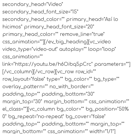
secondary_head="Video"
secondary_head_font_size="15"
secondary_head_color="" primary_head="Así lo
hicimos" primary_head_font_size="20"
primary_head_color="" remove_line="true"
css_animation=""][/ev_big_heading][vc_video
video_type="video-out" autoplay="" loop="loop"
css_animation=""
link="https://youtu.be/h6Oibq5pCrc" parameters=""]
[/vc_column][/vc_row][vc_row row_id=""
row_layout="false" type="" bg_color="" bg_type=""
overlay_pattern="" no_with_border=""
padding_top="" padding_bottom="30"
margin_top="30" margin_bottom="" css_animation=""
el_class=""][vc_column bg_color="" bg_position="50%
0" bg_repeat="no-repeat" bg_cover="false"
padding_top="" padding_bottom="" margin_top=""
margin_bottom="" css_animation="" width="1/1"]