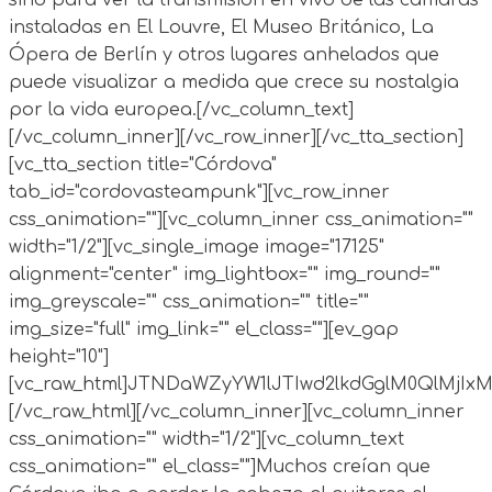
instaladas en El Louvre, El Museo Británico, La
Ópera de Berlín y otros lugares anhelados que
puede visualizar a medida que crece su nostalgia
por la vida europea.[/vc_column_text]
[/vc_column_inner][/vc_row_inner][/vc_tta_section]
[vc_tta_section title="Córdova"
tab_id="cordovasteampunk"][vc_row_inner
css_animation=""][vc_column_inner css_animation=""
width="1/2"][vc_single_image image="17125"
alignment="center" img_lightbox="" img_round=""
img_greyscale="" css_animation="" title=""
img_size="full" img_link="" el_class=""][ev_gap
height="10"]
[vc_raw_html]JTNDaWZyYW1lJTIwd2lkdGglM0QlMj
[/vc_raw_html][/vc_column_inner][vc_column_inner
css_animation="" width="1/2"][vc_column_text
css_animation="" el_class=""]Muchos creían que