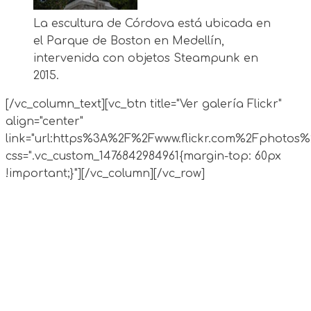
La escultura de Córdova está ubicada en
el Parque de Boston en Medellín,
intervenida con objetos Steampunk en
2015.
[/vc_column_text][vc_btn title="Ver galería Flickr"
align="center"
link="url:https%3A%2F%2Fwww.flickr.com%2Fphotos%
css=".vc_custom_1476842984961{margin-top: 60px
!important;}"][/vc_column][/vc_row]