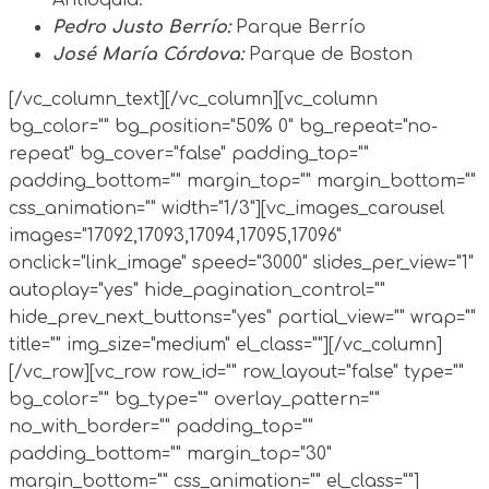
Pedro Justo Berrío:
Parque Berrío
José María Córdova:
Parque de Boston
[/vc_column_text][/vc_column][vc_column
bg_color="" bg_position="50% 0" bg_repeat="no-
repeat" bg_cover="false" padding_top=""
padding_bottom="" margin_top="" margin_bottom=""
css_animation="" width="1/3"][vc_images_carousel
images="17092,17093,17094,17095,17096"
onclick="link_image" speed="3000" slides_per_view="1"
autoplay="yes" hide_pagination_control=""
hide_prev_next_buttons="yes" partial_view="" wrap=""
title="" img_size="medium" el_class=""][/vc_column]
[/vc_row][vc_row row_id="" row_layout="false" type=""
bg_color="" bg_type="" overlay_pattern=""
no_with_border="" padding_top=""
padding_bottom="" margin_top="30"
margin_bottom="" css_animation="" el_class=""]