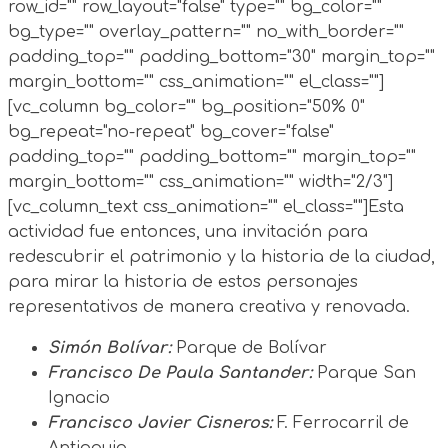
row_id="" row_layout="false" type="" bg_color=""
bg_type="" overlay_pattern="" no_with_border=""
padding_top="" padding_bottom="30" margin_top=""
margin_bottom="" css_animation="" el_class=""]
[vc_column bg_color="" bg_position="50% 0"
bg_repeat="no-repeat" bg_cover="false"
padding_top="" padding_bottom="" margin_top=""
margin_bottom="" css_animation="" width="2/3"]
[vc_column_text css_animation="" el_class=""]Esta
actividad fue entonces, una invitación para
redescubrir el patrimonio y la historia de la ciudad,
para mirar la historia de estos personajes
representativos de manera creativa y renovada.
Simón Bolívar:
Parque de Bolívar
Francisco De Paula Santander:
Parque San
Ignacio
Francisco Javier Cisneros:
F. Ferrocarril de
Antioquia.