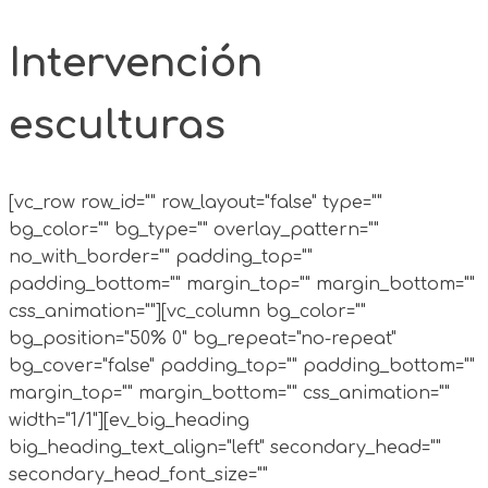
Intervención
esculturas
[vc_row row_id="" row_layout="false" type=""
bg_color="" bg_type="" overlay_pattern=""
no_with_border="" padding_top=""
padding_bottom="" margin_top="" margin_bottom=""
css_animation=""][vc_column bg_color=""
bg_position="50% 0" bg_repeat="no-repeat"
bg_cover="false" padding_top="" padding_bottom=""
margin_top="" margin_bottom="" css_animation=""
width="1/1"][ev_big_heading
big_heading_text_align="left" secondary_head=""
secondary_head_font_size=""