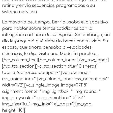
retina y envía secuencias programadas a su
sistema nervioso.
La mayoría del tiempo, Berrío usaba el dispositivo
para hablar sobre temas cotidianos con la
inteligencia artificial de su esposa. Sin embargo, un
día le preguntó qué debería hacer con su vida. Su
esposa, que ahora pensaba a velocidades
eléctricas, le dijo: visita una Medellín paralela.
[/vc_column_text][/vc_column_inner][/vc_row_inner]
[/vc_tta_section][vc_tta_section title="Cisneros"
tab_id="cisnerossteampunk"][vc_row_inner
css_animation=""][vc_column_inner css_animation=""
width="1/2"][vc_single_image image="17118"
alignment="center" img_lightbox="" img_round=""
img_greyscale="" css_animation="" title=""
img_size="full" img_link="" el_class=""][ev_gap
height="10"]