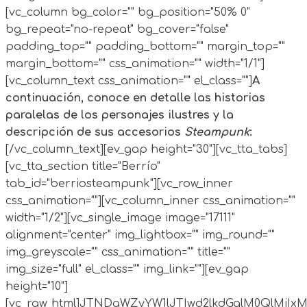
[vc_column bg_color="" bg_position="50% 0"
bg_repeat="no-repeat" bg_cover="false"
padding_top="" padding_bottom="" margin_top=""
margin_bottom="" css_animation="" width="1/1"]
[vc_column_text css_animation="" el_class=""]
A
continuación, conoce en detalle las historias
paralelas de los personajes ilustres y la
descripción de sus accesorios
Steampunk
:
[/vc_column_text][ev_gap height="30"][vc_tta_tabs]
[vc_tta_section title="Berrío"
tab_id="berriosteampunk"][vc_row_inner
css_animation=""][vc_column_inner css_animation=""
width="1/2"][vc_single_image image="17111"
alignment="center" img_lightbox="" img_round=""
img_greyscale="" css_animation="" title=""
img_size="full" el_class="" img_link=""][ev_gap
height="10"]
[vc_raw_html]JTNDaWZyYW1lJTIwd2lkdGglM0QlMj