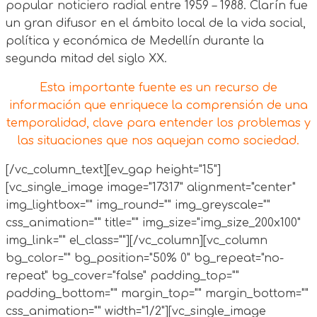
popular noticiero radial entre 1959 – 1988. Clarín fue
un gran difusor en el ámbito local de la vida social,
política y económica de Medellín durante la
segunda mitad del siglo XX.
Esta importante fuente es un recurso de
información que enriquece la comprensión de una
temporalidad, clave para entender los problemas y
las situaciones que nos aquejan como sociedad.
[/vc_column_text][ev_gap height="15"]
[vc_single_image image="17317" alignment="center"
img_lightbox="" img_round="" img_greyscale=""
css_animation="" title="" img_size="img_size_200x100"
img_link="" el_class=""][/vc_column][vc_column
bg_color="" bg_position="50% 0" bg_repeat="no-
repeat" bg_cover="false" padding_top=""
padding_bottom="" margin_top="" margin_bottom=""
css_animation="" width="1/2"][vc_single_image