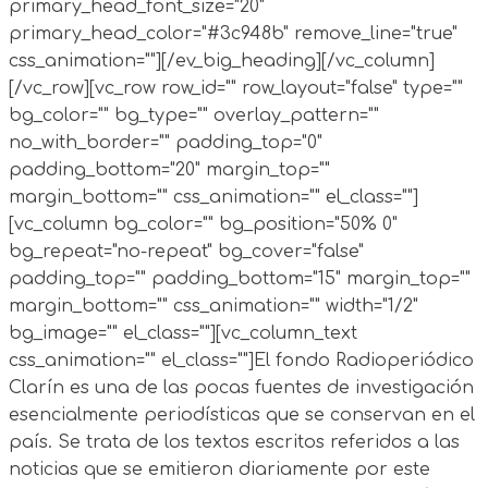
primary_head_font_size="20"
primary_head_color="#3c948b" remove_line="true"
css_animation=""][/ev_big_heading][/vc_column]
[/vc_row][vc_row row_id="" row_layout="false" type=""
bg_color="" bg_type="" overlay_pattern=""
no_with_border="" padding_top="0"
padding_bottom="20" margin_top=""
margin_bottom="" css_animation="" el_class=""]
[vc_column bg_color="" bg_position="50% 0"
bg_repeat="no-repeat" bg_cover="false"
padding_top="" padding_bottom="15" margin_top=""
margin_bottom="" css_animation="" width="1/2"
bg_image="" el_class=""][vc_column_text
css_animation="" el_class=""]El fondo Radioperiódico
Clarín es una de las pocas fuentes de investigación
esencialmente periodísticas que se conservan en el
país. Se trata de los textos escritos referidos a las
noticias que se emitieron diariamente por este