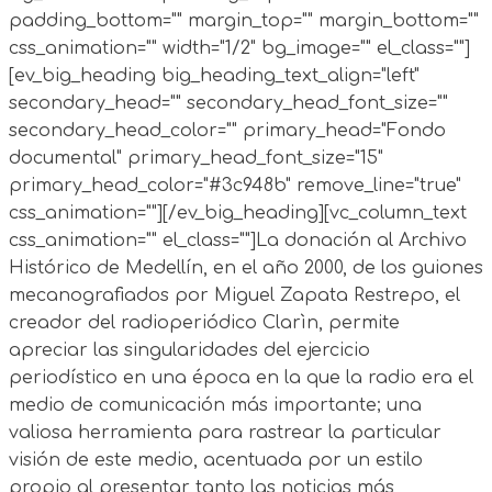
padding_bottom="" margin_top="" margin_bottom=""
css_animation="" width="1/2" bg_image="" el_class=""]
[ev_big_heading big_heading_text_align="left"
secondary_head="" secondary_head_font_size=""
secondary_head_color="" primary_head="Fondo
documental" primary_head_font_size="15"
primary_head_color="#3c948b" remove_line="true"
css_animation=""][/ev_big_heading][vc_column_text
css_animation="" el_class=""]La donación al Archivo
Histórico de Medellín, en el año 2000, de los guiones
mecanografiados por Miguel Zapata Restrepo, el
creador del radioperiódico Clarìn, permite
apreciar las singularidades del ejercicio
periodístico en una época en la que la radio era el
medio de comunicación más importante; una
valiosa herramienta para rastrear la particular
visión de este medio, acentuada por un estilo
propio al presentar tanto las noticias más