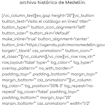
archivo histórico de Medellín.
[/vc_column_text][ev_gap height="20"][vc_button
button_text="Visita el catálogo en línea" title=""
button_type="" button_icon_alignment="left"
button_size="" button_skin="default"
make_inline="true" button_alignment="center"
button_link="https://agenda.patrimoniomedellin.g
target="_blank" css_animation="" button_icon=""
el_class=""][/vc_column][/vc_row][vc_row row_id=""
row_layout="false" type="" bg_color="" bg_type=""
overlay_pattern="" no_with_border=""
padding_top="" padding_bottom="" margin_top=""
margin_bottom="" css_animation=""][vc_column
bg_color="" bg_position="50% 0" bg_repeat="no-
repeat" bg_cover="false" padding_top=""
padding_bottom="" margin_top="20"
margin_bottom="" css_animation="" width="1/2"