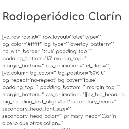
Radioperiódico Clarín
[vc_row row_id="" row_layout="false" type=""
bg_color="#ffffff" bg_type="" overlay_pattern=""
no_with_border="true" padding_top=""
padding_bottom="15" margin_top=""
margin_bottom="" css_animation="" el_class=""]
[vc_column bg_color="" bg_position="50% 0"
bg_repeat="no-repeat" bg_cover="false"
padding_top="" padding_bottom="" margin_top=""
margin_bottom="" css_animation=""][ev_big_heading
big_heading_text_align="left" secondary_head=""
secondary_head_font_size=""
secondary_head_color="" primary_head="Clarín
dice lo que otros callan..."