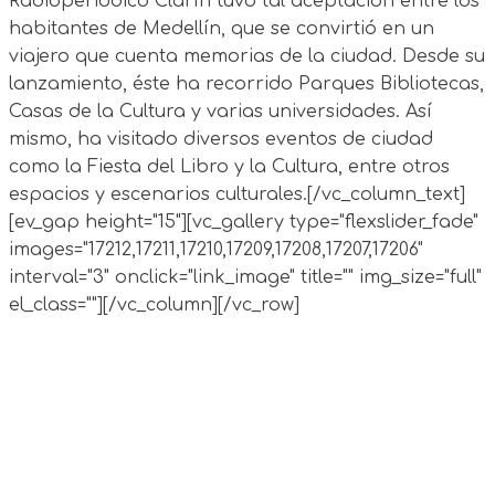
Radioperiódico Clarín tuvo tal aceptación entre los
habitantes de Medellín, que se convirtió en un
viajero que cuenta memorias de la ciudad. Desde su
lanzamiento, éste ha recorrido Parques Bibliotecas,
Casas de la Cultura y varias universidades. Así
mismo, ha visitado diversos eventos de ciudad
como la Fiesta del Libro y la Cultura, entre otros
espacios y escenarios culturales.[/vc_column_text]
[ev_gap height="15"][vc_gallery type="flexslider_fade"
images="17212,17211,17210,17209,17208,17207,17206"
interval="3" onclick="link_image" title="" img_size="full"
el_class=""][/vc_column][/vc_row]