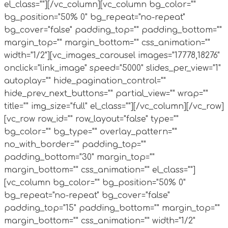
el_class=""][/vc_column][vc_column bg_color=""
bg_position="50% 0" bg_repeat="no-repeat"
bg_cover="false" padding_top="" padding_bottom=""
margin_top="" margin_bottom="" css_animation=""
width="1/2"][vc_images_carousel images="17778,18276"
onclick="link_image" speed="5000" slides_per_view="1"
autoplay="" hide_pagination_control=""
hide_prev_next_buttons="" partial_view="" wrap=""
title="" img_size="full" el_class=""][/vc_column][/vc_row]
[vc_row row_id="" row_layout="false" type=""
bg_color="" bg_type="" overlay_pattern=""
no_with_border="" padding_top=""
padding_bottom="30" margin_top=""
margin_bottom="" css_animation="" el_class=""]
[vc_column bg_color="" bg_position="50% 0"
bg_repeat="no-repeat" bg_cover="false"
padding_top="15" padding_bottom="" margin_top=""
margin_bottom="" css_animation="" width="1/2"