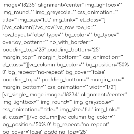
image="18235" alignment="center" img_lightbox=""
img_round="" img_greyscale="" css_animation=""
title="" img_size="full" img_link="" el_class=""]
[/vc_column][/vc_row][vc_row row_id=""
row_layout="false" type="" bg_color="" bg_type=""
overlay_pattern="" no_with_border=""
padding_top="25" padding_bottom="25"
margin_top="" margin_bottom="" css_animation=""
el_class=""][vc_column bg_color="" bg_position="50%
0" bg_repeat="no-repeat" bg_cover="false"
padding_top="" padding_bottom="" margin_top=""
margin_bottom="" css_animation="" width="1/2"]
[vc_single_image image="18234" alignment="center"
img_lightbox="" img_round="" img_greyscale=""
css_animation="" title="" img_size="full" img_link=""
el_class=""][/vc_column][vc_column bg_color=""
bg_position="50% 0" bg_repeat="no-repeat"
bg_cover="false" padding_top="25"