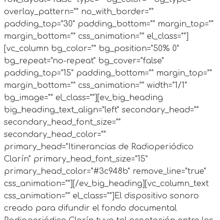
overlay_pattern="" no_with_border=""
padding_top="30" padding_bottom="" margin_top=""
margin_bottom="" css_animation="" el_class=""]
[vc_column bg_color="" bg_position="50% 0"
bg_repeat="no-repeat" bg_cover="false"
padding_top="15" padding_bottom="" margin_top=""
margin_bottom="" css_animation="" width="1/1"
bg_image="" el_class=""][ev_big_heading
big_heading_text_align="left" secondary_head=""
secondary_head_font_size=""
secondary_head_color=""
primary_head="Itinerancias de Radioperiódico
Clarín" primary_head_font_size="15"
primary_head_color="#3c948b" remove_line="true"
css_animation=""][/ev_big_heading][vc_column_text
css_animation="" el_class=""]El dispositivo sonoro
creado para difundir el fondo documental