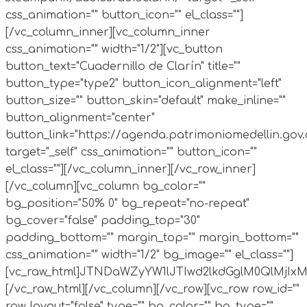
css_animation="" button_icon="" el_class=""]
[/vc_column_inner][vc_column_inner
css_animation="" width="1/2"][vc_button
button_text="Cuadernillo de Clarín" title=""
button_type="type2" button_icon_alignment="left"
button_size="" button_skin="default" make_inline=""
button_alignment="center"
button_link="https://agenda.patrimoniomedellin.gov.c
target="_self" css_animation="" button_icon=""
el_class=""][/vc_column_inner][/vc_row_inner]
[/vc_column][vc_column bg_color=""
bg_position="50% 0" bg_repeat="no-repeat"
bg_cover="false" padding_top="30"
padding_bottom="" margin_top="" margin_bottom=""
css_animation="" width="1/2" bg_image="" el_class=""]
[vc_raw_html]JTNDaWZyYW1lJTIwd2lkdGglM0QlM
[/vc_raw_html][/vc_column][/vc_row][vc_row row_id=""
row_layout="false" type="" bg_color="" bg_type=""