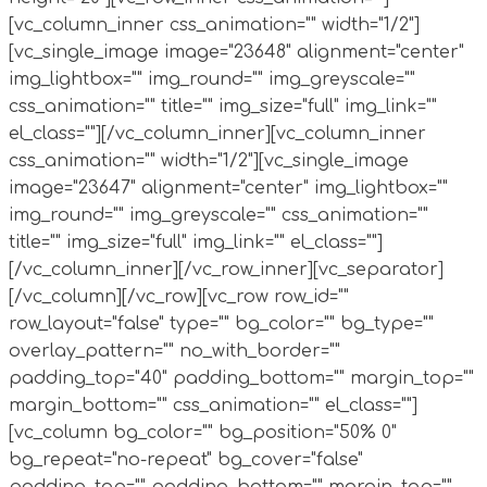
[vc_column_inner css_animation="" width="1/2"]
[vc_single_image image="23648" alignment="center"
img_lightbox="" img_round="" img_greyscale=""
css_animation="" title="" img_size="full" img_link=""
el_class=""][/vc_column_inner][vc_column_inner
css_animation="" width="1/2"][vc_single_image
image="23647" alignment="center" img_lightbox=""
img_round="" img_greyscale="" css_animation=""
title="" img_size="full" img_link="" el_class=""]
[/vc_column_inner][/vc_row_inner][vc_separator]
[/vc_column][/vc_row][vc_row row_id=""
row_layout="false" type="" bg_color="" bg_type=""
overlay_pattern="" no_with_border=""
padding_top="40" padding_bottom="" margin_top=""
margin_bottom="" css_animation="" el_class=""]
[vc_column bg_color="" bg_position="50% 0"
bg_repeat="no-repeat" bg_cover="false"
padding_top="" padding_bottom="" margin_top=""