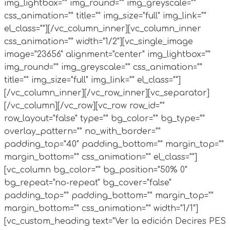
img_lightbox="" img_round="" img_greyscale=""
css_animation="" title="" img_size="full" img_link=""
el_class=""][/vc_column_inner][vc_column_inner
css_animation="" width="1/2"][vc_single_image
image="23656" alignment="center" img_lightbox=""
img_round="" img_greyscale="" css_animation=""
title="" img_size="full" img_link="" el_class=""]
[/vc_column_inner][/vc_row_inner][vc_separator]
[/vc_column][/vc_row][vc_row row_id=""
row_layout="false" type="" bg_color="" bg_type=""
overlay_pattern="" no_with_border=""
padding_top="40" padding_bottom="" margin_top=""
margin_bottom="" css_animation="" el_class=""]
[vc_column bg_color="" bg_position="50% 0"
bg_repeat="no-repeat" bg_cover="false"
padding_top="" padding_bottom="" margin_top=""
margin_bottom="" css_animation="" width="1/1"]
[vc_custom_heading text="Ver la edición Decires PES