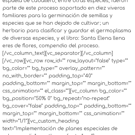
espuela de caballero, entre otras especies, fueron
parte de este proceso soportado en diez viveros
familiares para la germinación de semillas y
especies que se han dejado de cultivar; un
herbario para clasificar y guardar el germoplasma
de diversas especies, y el libro: Santa Elena llena
eres de flores, compendio del proceso.
[/vc_column_text][vc_separator][/vc_column]
[/vc_row][vc_row row_id="" row_layout="false" type=""
bg_color="" bg_type="" overlay_pattern=""
no_with_border="" padding_top="40"
padding_bottom="" margin_top="" margin_bottom=""
css_animation="" el_class=""][vc_column bg_color=""
bg_position="50% 0" bg_repeat="no-repeat"
bg_cover="false" padding_top="" padding_bottom=""
margin_top="" margin_bottom="" css_animation=""
width="1/1"][vc_custom_heading
text="Implementación de planes especiales de