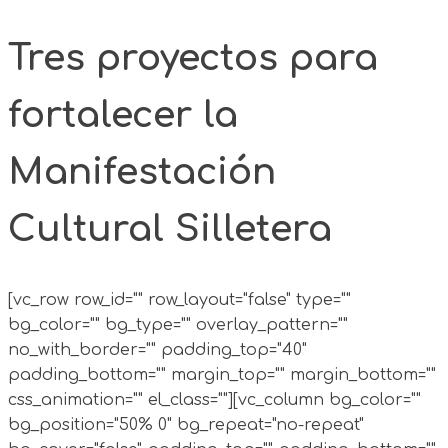
Tres proyectos para
fortalecer la
Manifestación
Cultural Silletera
[vc_row row_id="" row_layout="false" type=""
bg_color="" bg_type="" overlay_pattern=""
no_with_border="" padding_top="40"
padding_bottom="" margin_top="" margin_bottom=""
css_animation="" el_class=""][vc_column bg_color=""
bg_position="50% 0" bg_repeat="no-repeat"