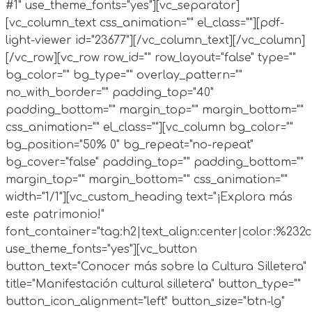
#1" use_theme_fonts="yes"][vc_separator]
[vc_column_text css_animation="" el_class=""][pdf-
light-viewer id="23677"][/vc_column_text][/vc_column]
[/vc_row][vc_row row_id="" row_layout="false" type=""
bg_color="" bg_type="" overlay_pattern=""
no_with_border="" padding_top="40"
padding_bottom="" margin_top="" margin_bottom=""
css_animation="" el_class=""][vc_column bg_color=""
bg_position="50% 0" bg_repeat="no-repeat"
bg_cover="false" padding_top="" padding_bottom=""
margin_top="" margin_bottom="" css_animation=""
width="1/1"][vc_custom_heading text="¡Explora más
este patrimonio!"
font_container="tag:h2|text_align:center|color:%232c
use_theme_fonts="yes"][vc_button
button_text="Conocer más sobre la Cultura Silletera"
title="Manifestación cultural silletera" button_type=""
button_icon_alignment="left" button_size="btn-lg"