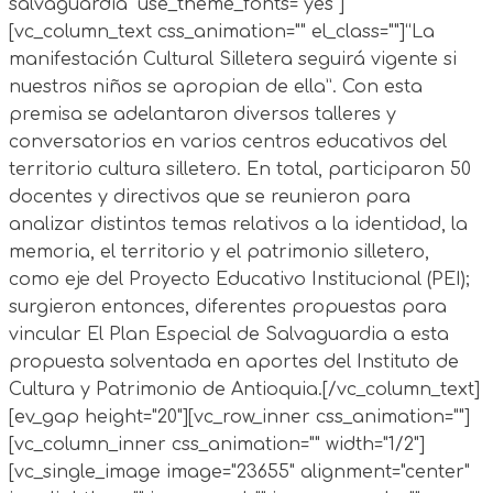
salvaguardia" use_theme_fonts="yes"]
[vc_column_text css_animation="" el_class=""]“La
manifestación Cultural Silletera seguirá vigente si
nuestros niños se apropian de ella”. Con esta
premisa se adelantaron diversos talleres y
conversatorios en varios centros educativos del
territorio cultura silletero. En total, participaron 50
docentes y directivos que se reunieron para
analizar distintos temas relativos a la identidad, la
memoria, el territorio y el patrimonio silletero,
como eje del Proyecto Educativo Institucional (PEI);
surgieron entonces, diferentes propuestas para
vincular El Plan Especial de Salvaguardia a esta
propuesta solventada en aportes del Instituto de
Cultura y Patrimonio de Antioquia.[/vc_column_text]
[ev_gap height="20"][vc_row_inner css_animation=""]
[vc_column_inner css_animation="" width="1/2"]
[vc_single_image image="23655" alignment="center"