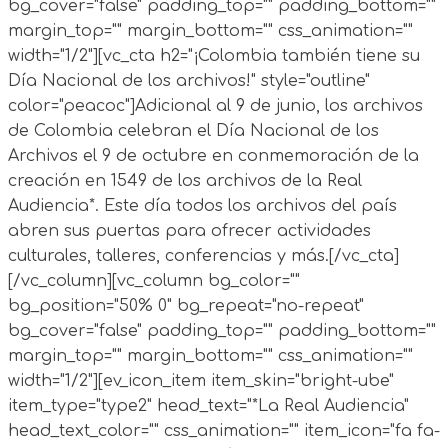
bg_cover="false" padding_top="" padding_bottom=""
margin_top="" margin_bottom="" css_animation=""
width="1/2"][vc_cta h2="¡Colombia también tiene su
Día Nacional de los archivos!" style="outline"
color="peacoc"]Adicional al 9 de junio, los archivos
de Colombia celebran el Día Nacional de los
Archivos el 9 de octubre en conmemoración de la
creación en 1549 de los archivos de la Real
Audiencia*. Este día todos los archivos del país
abren sus puertas para ofrecer actividades
culturales, talleres, conferencias y más.[/vc_cta]
[/vc_column][vc_column bg_color=""
bg_position="50% 0" bg_repeat="no-repeat"
bg_cover="false" padding_top="" padding_bottom=""
margin_top="" margin_bottom="" css_animation=""
width="1/2"][ev_icon_item item_skin="bright-ube"
item_type="type2" head_text="*La Real Audiencia"
head_text_color="" css_animation="" item_icon="fa fa-