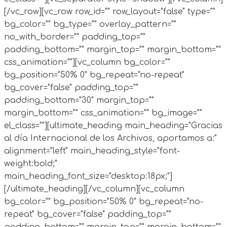
[/vc_row][vc_row row_id="" row_layout="false" type=""
bg_color="" bg_type="" overlay_pattern=""
no_with_border="" padding_top=""
padding_bottom="" margin_top="" margin_bottom=""
css_animation=""][vc_column bg_color=""
bg_position="50% 0" bg_repeat="no-repeat"
bg_cover="false" padding_top=""
padding_bottom="30" margin_top=""
margin_bottom="" css_animation="" bg_image=""
el_class=""][ultimate_heading main_heading="Gracias
al día Internacional de los Archivos, aportamos a:"
alignment="left" main_heading_style="font-
weight:bold;"
main_heading_font_size="desktop:18px;"]
[/ultimate_heading][/vc_column][vc_column
bg_color="" bg_position="50% 0" bg_repeat="no-
repeat" bg_cover="false" padding_top=""