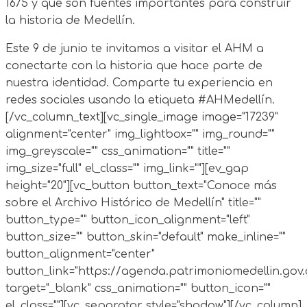
1675 y que son fuentes importantes para construir
la historia de Medellín.
Este 9 de junio te invitamos a visitar el AHM a
conectarte con la historia que hace parte de
nuestra identidad. Comparte tu experiencia en
redes sociales usando la etiqueta #AHMedellín.
[/vc_column_text][vc_single_image image="17239"
alignment="center" img_lightbox="" img_round=""
img_greyscale="" css_animation="" title=""
img_size="full" el_class="" img_link=""][ev_gap
height="20"][vc_button button_text="Conoce más
sobre el Archivo Histórico de Medellín" title=""
button_type="" button_icon_alignment="left"
button_size="" button_skin="default" make_inline=""
button_alignment="center"
button_link="https://agenda.patrimoniomedellin.go
target="_blank" css_animation="" button_icon=""
el_class=""][vc_separator style="shadow"][/vc_column]