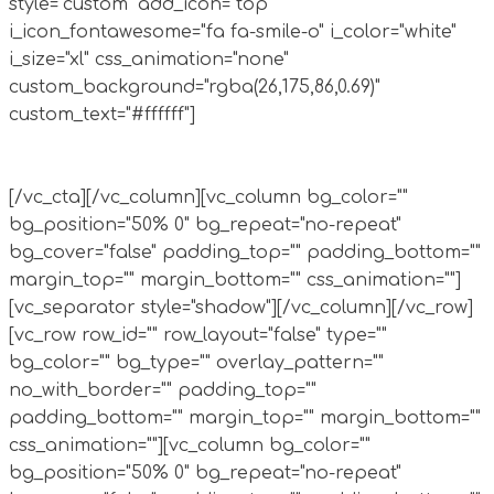
style="custom" add_icon="top"
i_icon_fontawesome="fa fa-smile-o" i_color="white"
i_size="xl" css_animation="none"
custom_background="rgba(26,175,86,0.69)"
custom_text="#ffffff"]
Promover y difundir
documentos únicos, extraordinarios y raros,
conservados en las instituciones de archivos.
[/vc_cta][/vc_column][vc_column bg_color=""
bg_position="50% 0" bg_repeat="no-repeat"
bg_cover="false" padding_top="" padding_bottom=""
margin_top="" margin_bottom="" css_animation=""]
[vc_separator style="shadow"][/vc_column][/vc_row]
[vc_row row_id="" row_layout="false" type=""
bg_color="" bg_type="" overlay_pattern=""
no_with_border="" padding_top=""
padding_bottom="" margin_top="" margin_bottom=""
css_animation=""][vc_column bg_color=""
bg_position="50% 0" bg_repeat="no-repeat"