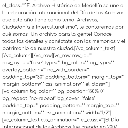
el_class=""]El Archivo Histórico de Medellín se une a
la celebración Internacional del Día de los Archivos
que este año tiene como tema “Archivos,
Ciudadanía e Interculturalismo”, te contaremos por
qué somos ¡Un archivo para la gente! Conoce
todos los detalles y conéctate con las memorias y el
patrimonio de nuestra ciudad.
[/vc_column_text]
[/vc_column][/vc_row][vc_row row_id=""
row_layout="false" type="" bg_color="" bg_type=""
overlay_pattern="" no_with_border=""
padding_top="30" padding_bottom="" margin_top=""
margin_bottom="" css_animation="" el_class=""]
[vc_column bg_color="" bg_position="50% 0"
bg_repeat="no-repeat" bg_cover="false"
padding_top="" padding_bottom="" margin_top=""
margin_bottom="" css_animation="" width="1/2"]
[vc_column_text css_animation="" el_class=""]El Día
Internacional de los Archivos fue creado en 2007