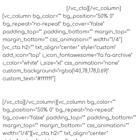
sobre la importancia de los archivos, base de sus
derechos y su identidad.
[/vc_cta][/vc_column]
[vc_column bg_color="" bg_position="50% 0"
bg_repeat="no-repeat" bg_cover="false"
padding_top="" padding_bottom="" margin_top=""
margin_bottom="" css_animation="" width="1/4"]
[vc_cta h2="" txt_align="center" style="custom"
add_icon="top" i_icon_fontawesome="fa fa-archive"
i_color="white" i_size="xl" css_animation="none"
custom_background="rgba(140,78,178,0.69)"
custom_text="#ffffff"]
Mejorar la percepción en los
sectores públicos y privados de la necesidad de
conservar los archivos y facilitar el acceso.
[/vc_cta][/vc_column][vc_column bg_color=""
bg_position="50% 0" bg_repeat="no-repeat"
bg_cover="false" padding_top="" padding_bottom=""
margin_top="" margin_bottom="" css_animation=""
width="1/4"][vc_cta h2="" txt_align="center"