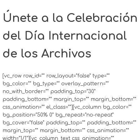
Únete a la Celebración
del Día Internacional
de los Archivos
[vc_row row_id="" row_layout="false" type=""
bg_color="" bg_type="" overlay_pattern=""
no_with_border="" padding_top="30"
padding_bottom="" margin_top="" margin_bottom=""
css_animation="" el_class=""][vc_column bg_color=""
bg_position="50% 0" bg_repeat="no-repeat"
bg_cover="false" padding_top="" padding_bottom=""
margin_top="" margin_bottom="" css_animation=""
width="1/1"][vc_column_text css_animation=""