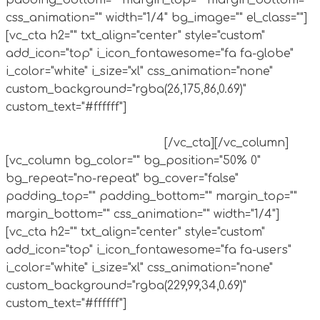
padding_bottom="" margin_top="" margin_bottom=""
css_animation="" width="1/4" bg_image="" el_class=""]
[vc_cta h2="" txt_align="center" style="custom"
add_icon="top" i_icon_fontawesome="fa fa-globe"
i_color="white" i_size="xl" css_animation="none"
custom_background="rgba(26,175,86,0.69)"
custom_text="#ffffff"]
Mejorar la percepción que se
tiene acerca de los archivos y aumentar su
visibilidad a nivel mundial.
[/vc_cta][/vc_column]
[vc_column bg_color="" bg_position="50% 0"
bg_repeat="no-repeat" bg_cover="false"
padding_top="" padding_bottom="" margin_top=""
margin_bottom="" css_animation="" width="1/4"]
[vc_cta h2="" txt_align="center" style="custom"
add_icon="top" i_icon_fontawesome="fa fa-users"
i_color="white" i_size="xl" css_animation="none"
custom_background="rgba(229,99,34,0.69)"
custom_text="#ffffff"]
Concientizar a las personas