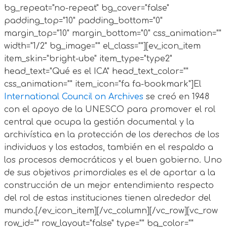
bg_repeat="no-repeat" bg_cover="false"
padding_top="10" padding_bottom="0"
margin_top="10" margin_bottom="0" css_animation=""
width="1/2" bg_image="" el_class=""][ev_icon_item
item_skin="bright-ube" item_type="type2"
head_text="Qué es el ICA" head_text_color=""
css_animation="" item_icon="fa fa-bookmark"]El
International Council on Archives
se creó en 1948
con el apoyo de la UNESCO para promover el rol
central que ocupa la gestión documental y la
archivística en la protección de los derechos de los
individuos y los estados, también en el respaldo a
los procesos democráticos y el buen gobierno. Uno
de sus objetivos primordiales es el de aportar a la
construcción de un mejor entendimiento respecto
del rol de estas instituciones tienen alrededor del
mundo.[/ev_icon_item][/vc_column][/vc_row][vc_row
row_id="" row_layout="false" type="" bg_color=""